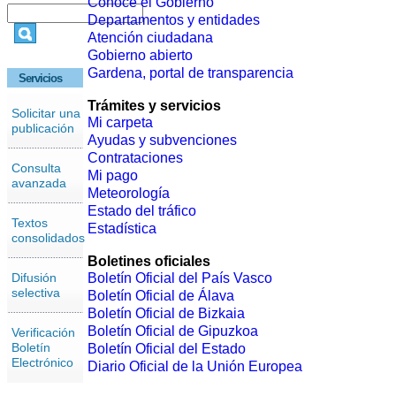
Conoce el Gobierno
Departamentos y entidades
Atención ciudadana
Gobierno abierto
Gardena, portal de transparencia
Servicios
Trámites y servicios
Solicitar una
Mi carpeta
publicación
Ayudas y subvenciones
Contrataciones
Consulta
Mi pago
avanzada
Meteorología
Estado del tráfico
Textos
Estadística
consolidados
Boletines oficiales
Difusión
Boletín Oficial del País Vasco
selectiva
Boletín Oficial de Álava
Boletín Oficial de Bizkaia
Boletín Oficial de Gipuzkoa
Verificación
Boletín
Boletín Oficial del Estado
Electrónico
Diario Oficial de la Unión Europea