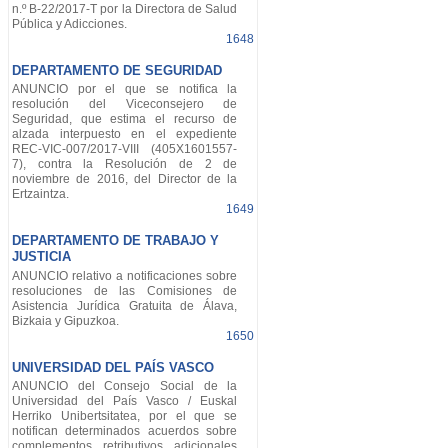
n.º B-22/2017-T por la Directora de Salud
Pública y Adicciones.
1648
DEPARTAMENTO DE SEGURIDAD
ANUNCIO por el que se notifica la
resolución del Viceconsejero de
Seguridad, que estima el recurso de
alzada interpuesto en el expediente
REC-VIC-007/2017-VIII (405X1601557-
7), contra la Resolución de 2 de
noviembre de 2016, del Director de la
Ertzaintza.
1649
DEPARTAMENTO DE TRABAJO Y
JUSTICIA
ANUNCIO relativo a notificaciones sobre
resoluciones de las Comisiones de
Asistencia Jurídica Gratuita de Álava,
Bizkaia y Gipuzkoa.
1650
UNIVERSIDAD DEL PAÍS VASCO
ANUNCIO del Consejo Social de la
Universidad del País Vasco / Euskal
Herriko Unibertsitatea, por el que se
notifican determinados acuerdos sobre
complementos retributivos adicionales