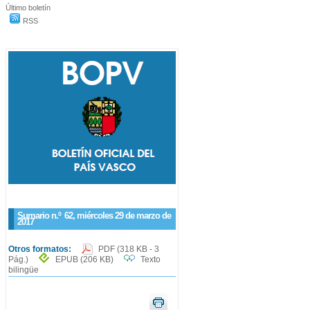
Último boletín
RSS
Sumario n.º
62
, miércoles 29 de marzo de
2017
Otros formatos:
PDF
(318 KB - 3
Pág.)
EPUB
(206 KB)
Texto
bilingüe