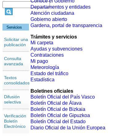
Conoce el Gobierno
Departamentos y entidades
Atención ciudadana
Gobierno abierto
Gardena, portal de transparencia
Servicios
Trámites y servicios
Solicitar una
Mi carpeta
publicación
Ayudas y subvenciones
Contrataciones
Consulta
Mi pago
avanzada
Meteorología
Estado del tráfico
Textos
Estadística
consolidados
Boletines oficiales
Difusión
Boletín Oficial del País Vasco
selectiva
Boletín Oficial de Álava
Boletín Oficial de Bizkaia
Boletín Oficial de Gipuzkoa
Verificación
Boletín
Boletín Oficial del Estado
Electrónico
Diario Oficial de la Unión Europea