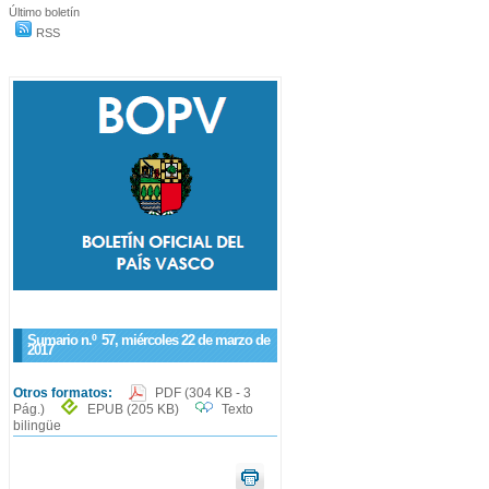
Último boletín
RSS
Sumario n.º
57
, miércoles 22 de marzo de
2017
Otros formatos:
PDF
(304 KB - 3
Pág.)
EPUB
(205 KB)
Texto
bilingüe