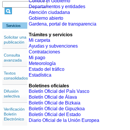
Conoce el Gobierno
Departamentos y entidades
Atención ciudadana
Gobierno abierto
Gardena, portal de transparencia
Servicios
Trámites y servicios
Solicitar una
Mi carpeta
publicación
Ayudas y subvenciones
Contrataciones
Consulta
Mi pago
avanzada
Meteorología
Estado del tráfico
Textos
Estadística
consolidados
Boletines oficiales
Difusión
Boletín Oficial del País Vasco
selectiva
Boletín Oficial de Álava
Boletín Oficial de Bizkaia
Boletín Oficial de Gipuzkoa
Verificación
Boletín
Boletín Oficial del Estado
Electrónico
Diario Oficial de la Unión Europea