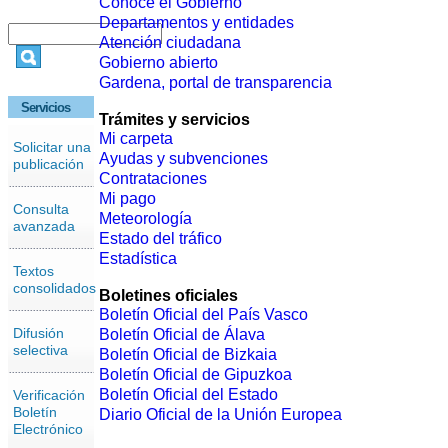
Conoce el Gobierno
Departamentos y entidades
Atención ciudadana
Gobierno abierto
Gardena, portal de transparencia
Servicios
Trámites y servicios
Mi carpeta
Solicitar una
Ayudas y subvenciones
publicación
Contrataciones
Mi pago
Consulta
Meteorología
avanzada
Estado del tráfico
Estadística
Textos
consolidados
Boletines oficiales
Boletín Oficial del País Vasco
Difusión
Boletín Oficial de Álava
selectiva
Boletín Oficial de Bizkaia
Boletín Oficial de Gipuzkoa
Boletín Oficial del Estado
Verificación
Boletín
Diario Oficial de la Unión Europea
Electrónico