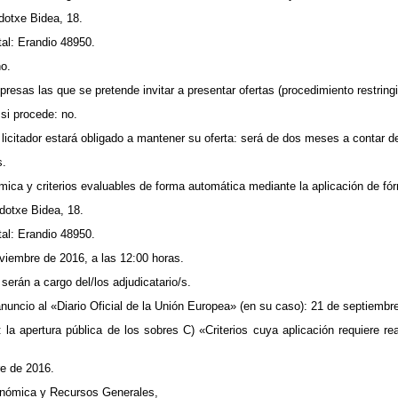
ndotxe Bidea, 18.
tal: Erandio 48950.
no.
resas las que se pretende invitar a presentar ofertas (procedimiento restringi
 si procede: no.
l licitador estará obligado a mantener su oferta: será de dos meses a contar d
s.
ica y criterios evaluables de forma automática mediante la aplicación de fó
ndotxe Bidea, 18.
tal: Erandio 48950.
viembre de 2016, a las 12:00 horas.
serán a cargo del/los adjudicatario/s.
nuncio al «Diario Oficial de la Unión Europea» (en su caso): 21 de septiembr
 la apertura pública de los sobres C) «Criterios cuya aplicación requiere rea
re de 2016.
onómica y Recursos Generales,