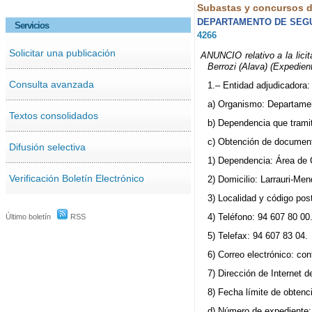
Subastas y concursos de
DEPARTAMENTO DE SEG
Servicios
4266
Solicitar una publicación
ANUNCIO relativo a la lici
Berrozi (Alava) (Expedien
Consulta avanzada
1.– Entidad adjudicadora:
a) Organismo: Departame
Textos consolidados
b) Dependencia que trami
c) Obtención de document
Difusión selectiva
1) Dependencia: Área de 
Verificación Boletín Electrónico
2) Domicilio: Larrauri-Me
3) Localidad y código pos
4) Teléfono: 94 607 80 00
Último boletín
RSS
5) Telefax: 94 607 83 04.
6) Correo electrónico: c
7) Dirección de Internet d
8) Fecha límite de obtenc
d) Número de expediente: