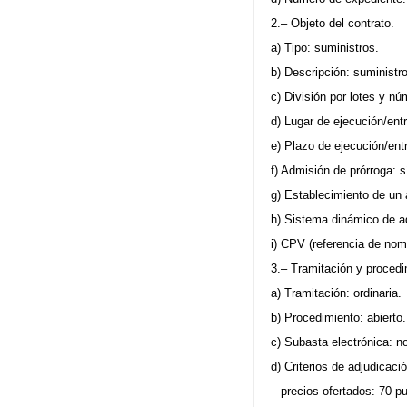
2.– Objeto del contrato.
a) Tipo: suministros.
b) Descripción: suministr
c) División por lotes y n
d) Lugar de ejecución/ent
e) Plazo de ejecución/ent
f) Admisión de prórroga: s
g) Establecimiento de un
h) Sistema dinámico de ad
i) CPV (referencia de no
3.– Tramitación y procedi
a) Tramitación: ordinaria.
b) Procedimiento: abierto.
c) Subasta electrónica: n
d) Criterios de adjudicaci
– precios ofertados: 70 p