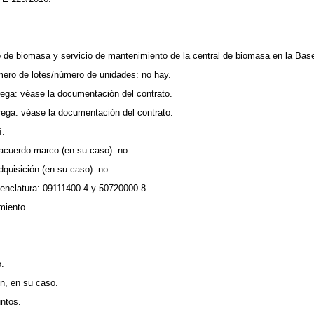
o de biomasa y servicio de mantenimiento de la central de biomasa en la Base
úmero de lotes/número de unidades: no hay.
rega: véase la documentación del contrato.
rega: véase la documentación del contrato.
í.
 acuerdo marco (en su caso): no.
quisición (en su caso): no.
menclatura: 09111400-4 y 50720000-8.
miento.
o.
ón, en su caso.
untos.