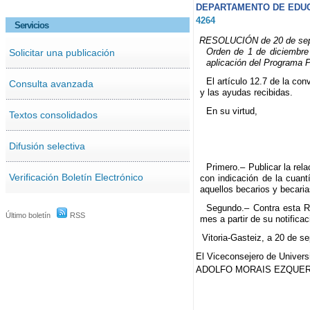
DEPARTAMENTO DE EDUCA
4264
Servicios
RESOLUCIÓN de 20 de septie
Orden de 1 de diciembre 
Solicitar una publicación
aplicación del Programa P
El artículo 12.7 de la con
Consulta avanzada
y las ayudas recibidas.
En su virtud,
Textos consolidados
Difusión selectiva
Primero.– Publicar la rel
Verificación Boletín Electrónico
con indicación de la cuan
aquellos becarios y becaria
Segundo.– Contra esta Re
Último boletín
RSS
mes a partir de su notificac
Vitoria-Gasteiz, a 20 de s
El Viceconsejero de Univers
ADOLFO MORAIS EZQUER