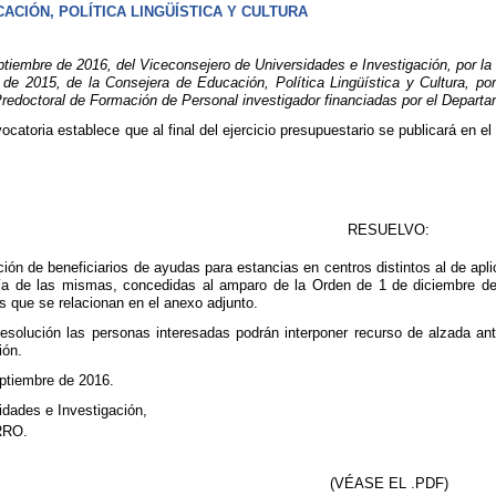
CIÓN, POLÍTICA LINGÜÍSTICA Y CULTURA
mbre de 2016, del Viceconsejero de Universidades e Investigación, por la que
de 2015, de la Consejera de Educación, Política Lingüística y Cultura, po
redoctoral de Formación de Personal investigador financiadas por el Departam
vocatoria establece que al final del ejercicio presupuestario se publicará en el
RESUELVO:
ación de beneficiarios de ayudas para estancias en centros distintos al de ap
tía de las mismas, concedidas al amparo de la Orden de 1 de diciembre de 
s que se relacionan en el anexo adjunto.
solución las personas interesadas podrán interponer recurso de alzada ant
ión.
eptiembre de 2016.
idades e Investigación,
RO.
(VÉASE EL .PDF)