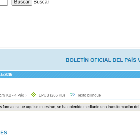
Buscar
 de 2016
279 KB - 4 Pág.)
EPUB
(266 KB)
Texto bilingüe
os formatos que aquí se muestran, se ha obtenido mediante una transformación del 
NES