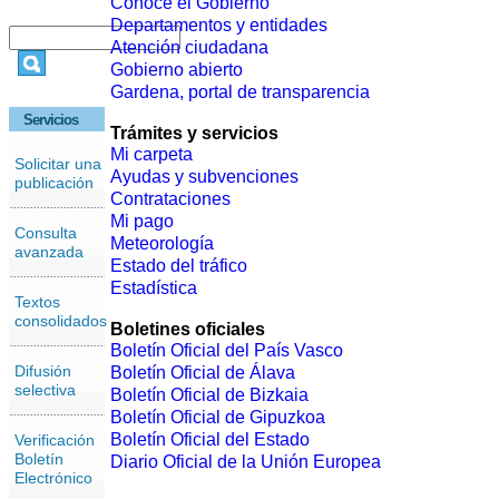
Conoce el Gobierno
Departamentos y entidades
Atención ciudadana
Gobierno abierto
Gardena, portal de transparencia
Servicios
Trámites y servicios
Mi carpeta
Solicitar una
Ayudas y subvenciones
publicación
Contrataciones
Mi pago
Consulta
Meteorología
avanzada
Estado del tráfico
Estadística
Textos
consolidados
Boletines oficiales
Boletín Oficial del País Vasco
Difusión
Boletín Oficial de Álava
selectiva
Boletín Oficial de Bizkaia
Boletín Oficial de Gipuzkoa
Boletín Oficial del Estado
Verificación
Boletín
Diario Oficial de la Unión Europea
Electrónico