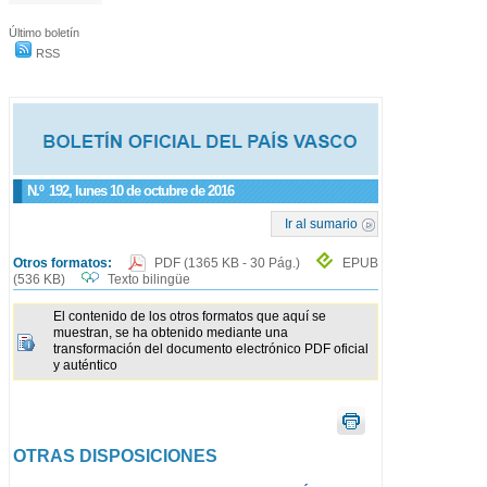
Último boletín
RSS
N.º
192
, lunes 10 de octubre de 2016
Ir al sumario
Otros formatos:
PDF
(1365 KB - 30 Pág.)
EPUB
(536 KB)
Texto bilingüe
El contenido de los otros formatos que aquí se
muestran, se ha obtenido mediante una
transformación del documento electrónico PDF oficial
y auténtico
OTRAS DISPOSICIONES