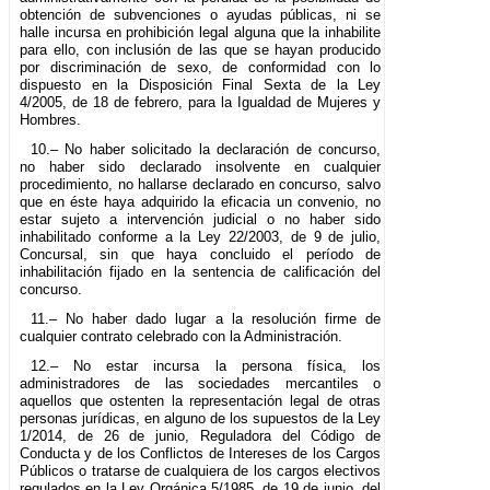
obtención de subvenciones o ayudas públicas, ni se
halle incursa en prohibición legal alguna que la inhabilite
para ello, con inclusión de las que se hayan producido
por discriminación de sexo, de conformidad con lo
dispuesto en la Disposición Final Sexta de la Ley
4/2005, de 18 de febrero, para la Igualdad de Mujeres y
Hombres.
10.– No haber solicitado la declaración de concurso,
no haber sido declarado insolvente en cualquier
procedimiento, no hallarse declarado en concurso, salvo
que en éste haya adquirido la eficacia un convenio, no
estar sujeto a intervención judicial o no haber sido
inhabilitado conforme a la Ley 22/2003, de 9 de julio,
Concursal, sin que haya concluido el período de
inhabilitación fijado en la sentencia de calificación del
concurso.
11.– No haber dado lugar a la resolución firme de
cualquier contrato celebrado con la Administración.
12.– No estar incursa la persona física, los
administradores de las sociedades mercantiles o
aquellos que ostenten la representación legal de otras
personas jurídicas, en alguno de los supuestos de la Ley
1/2014, de 26 de junio, Reguladora del Código de
Conducta y de los Conflictos de Intereses de los Cargos
Públicos o tratarse de cualquiera de los cargos electivos
regulados en la Ley Orgánica 5/1985, de 19 de junio, del