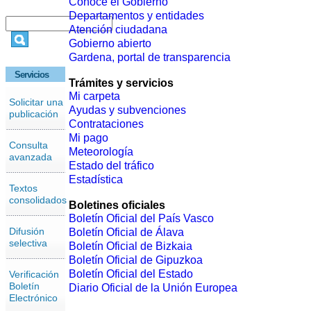
Conoce el Gobierno
Departamentos y entidades
Atención ciudadana
Gobierno abierto
Gardena, portal de transparencia
Servicios
Trámites y servicios
Mi carpeta
Solicitar una
Ayudas y subvenciones
publicación
Contrataciones
Mi pago
Consulta
Meteorología
avanzada
Estado del tráfico
Estadística
Textos
consolidados
Boletines oficiales
Boletín Oficial del País Vasco
Difusión
Boletín Oficial de Álava
selectiva
Boletín Oficial de Bizkaia
Boletín Oficial de Gipuzkoa
Boletín Oficial del Estado
Verificación
Boletín
Diario Oficial de la Unión Europea
Electrónico