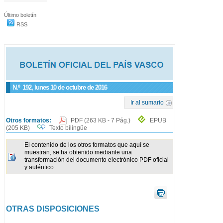
Último boletín
RSS
N.º
192
, lunes 10 de octubre de 2016
Ir al sumario
Otros formatos:
PDF
(263 KB - 7 Pág.)
EPUB
(205 KB)
Texto bilingüe
El contenido de los otros formatos que aquí se
muestran, se ha obtenido mediante una
transformación del documento electrónico PDF oficial
y auténtico
OTRAS DISPOSICIONES