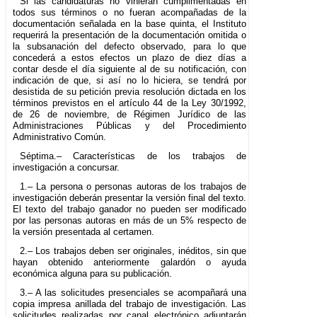
Si las candidaturas no vinieran cumplimentadas en
todos sus términos o no fueran acompañadas de la
documentación señalada en la base quinta, el Instituto
requerirá la presentación de la documentación omitida o
la subsanación del defecto observado, para lo que
concederá a estos efectos un plazo de diez días a
contar desde el día siguiente al de su notificación, con
indicación de que, si así no lo hiciera, se tendrá por
desistida de su petición previa resolución dictada en los
términos previstos en el artículo 44 de la Ley 30/1992,
de 26 de noviembre, de Régimen Jurídico de las
Administraciones Públicas y del Procedimiento
Administrativo Común.
Séptima.– Características de los trabajos de
investigación a concursar.
1.– La persona o personas autoras de los trabajos de
investigación deberán presentar la versión final del texto.
El texto del trabajo ganador no pueden ser modificado
por las personas autoras en más de un 5% respecto de
la versión presentada al certamen.
2.– Los trabajos deben ser originales, inéditos, sin que
hayan obtenido anteriormente galardón o ayuda
económica alguna para su publicación.
3.– A las solicitudes presenciales se acompañará una
copia impresa anillada del trabajo de investigación. Las
solicitudes realizadas por canal electrónico adjuntarán