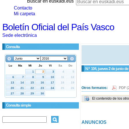
Buscar en euskadi.eus
Contacto
Mi carpeta
Boletín Oficial del País Vasco
Sede electrónica
Consulta
N.º
104
, jueves 2 de junio de
Otros formatos:
PDF
(
El contenido de los otr
Consulta simple
ANUNCIOS