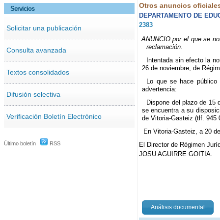
Otros anuncios oficiale
Servicios
DEPARTAMENTO DE EDUCA
2383
Solicitar una publicación
ANUNCIO por el que se noti
reclamación.
Consulta avanzada
Intentada sin efecto la n
26 de noviembre, de Régime
Textos consolidados
Lo que se hace público p
advertencia:
Difusión selectiva
Dispone del plazo de 15 dí
se encuentra a su disposic
Verificación Boletín Electrónico
de Vitoria-Gasteiz (tlf. 945
En Vitoria-Gasteiz, a 20 
Último boletín
RSS
El Director de Régimen Juríd
JOSU AGUIRRE GOITIA.
Análisis documental