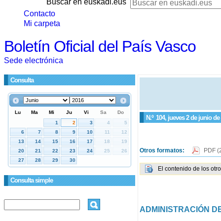
Buscar en euskadi.eus
Contacto
Mi carpeta
Boletín Oficial del País Vasco
Sede electrónica
Consulta
N.º
104
, jueves 2 de junio de
Otros formatos:
PDF
(
El contenido de los otr
Consulta simple
ADMINISTRACIÓN DE