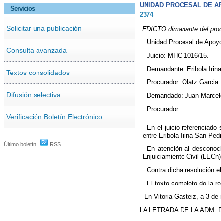
UNIDAD PROCESAL DE AP
Servicios
2374
Solicitar una publicación
EDICTO dimanante del proc
Unidad Procesal de Apoyo 
Consulta avanzada
Juicio: MHC 1016/15.
Demandante: Eribola Irin
Textos consolidados
Procurador: Olatz Garcia 
Difusión selectiva
Demandado: Juan Marcel
Procurador.
Verificación Boletín Electrónico
En el juicio referenciado
entre Eribola Irina San Ped
Último boletín
RSS
En atención al desconoc
Enjuiciamiento Civil (LECn),
Contra dicha resolución e
El texto completo de la re
En Vitoria-Gasteiz, a 3 d
LA LETRADA DE LA ADM. D