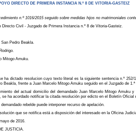
OYO DIRECTO DE PRIMERA INSTANCIA N.º 8 DE VITORIA-GASTEIZ
edimiento n.º 1016/2015 seguido sobre medidas hijos no matrimoniales cont
Directo Civil - Juzgado de Primera Instancia n.º 8 de Vitoria-Gasteiz.
a San Pedro Beakla.
Rodrigo.
o Mitogo Amuku.
 se ha dictado resolucion cuyo texto literal es la siguiente sentencia n.º 2
ro Beakla, frente a Juan Marcelo Mitogo Amuku seguido en el Juzgado de 1.ª I
imiento del actual domicilio del demandado Juan Marcelo Mitogo Amuku y d
 se ha acordado notificar la citada resolución por edicto en el Boletín Oficial
l demandado rebelde puede interponer recurso de apelación.
solución que se notifica está a disposición del interesado en la Oficina Judici
e mayo de 2016.
E JUSTICIA.