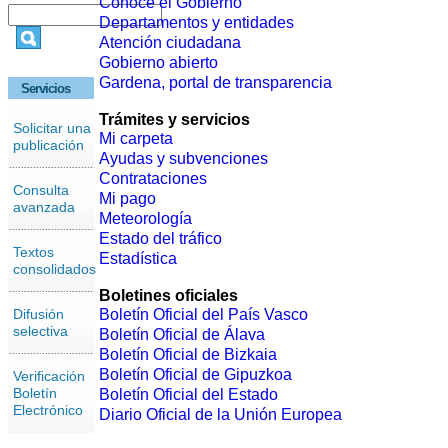
Conoce el Gobierno
Departamentos y entidades
Atención ciudadana
Gobierno abierto
Gardena, portal de transparencia
Servicios
Trámites y servicios
Solicitar una
Mi carpeta
publicación
Ayudas y subvenciones
Contrataciones
Consulta
Mi pago
avanzada
Meteorología
Estado del tráfico
Textos
Estadística
consolidados
Boletines oficiales
Difusión
Boletín Oficial del País Vasco
selectiva
Boletín Oficial de Álava
Boletín Oficial de Bizkaia
Boletín Oficial de Gipuzkoa
Verificación
Boletín
Boletín Oficial del Estado
Electrónico
Diario Oficial de la Unión Europea