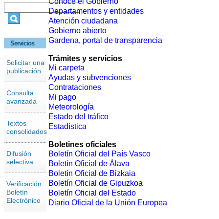
Conoce el Gobierno
Departamentos y entidades
Atención ciudadana
Gobierno abierto
Gardena, portal de transparencia
Servicios
Trámites y servicios
Solicitar una
Mi carpeta
publicación
Ayudas y subvenciones
Contrataciones
Consulta
Mi pago
avanzada
Meteorología
Estado del tráfico
Textos
Estadística
consolidados
Boletines oficiales
Difusión
Boletín Oficial del País Vasco
selectiva
Boletín Oficial de Álava
Boletín Oficial de Bizkaia
Boletín Oficial de Gipuzkoa
Verificación
Boletín
Boletín Oficial del Estado
Electrónico
Diario Oficial de la Unión Europea