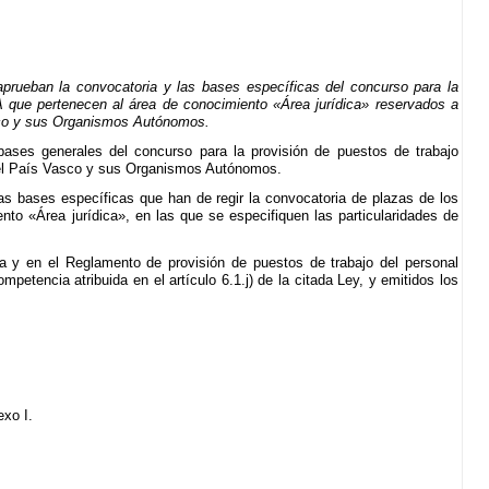
rueban la convocatoria y las bases específicas del concurso para la
I-A que pertenecen al área de conocimiento «Área jurídica» reservados a
asco y sus Organismos Autónomos.
bases generales del concurso para la provisión de puestos de trabajo
del País Vasco y sus Organismos Autónomos.
las bases específicas que han de regir la convocatoria de plazas de los
ento «Área jurídica», en las que se especifiquen las particularidades de
a y en el Reglamento de provisión de puestos de trabajo del personal
etencia atribuida en el artículo 6.1.j) de la citada Ley, y emitidos los
exo I.