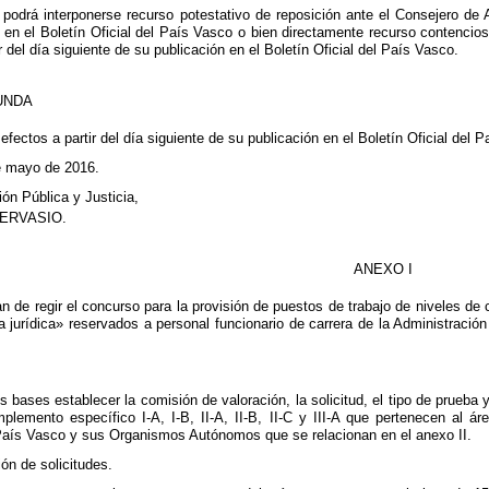
podrá interponerse recurso potestativo de reposición ante el Consejero de A
n en el Boletín Oficial del País Vasco o bien directamente recurso contencio
 del día siguiente de su publicación en el Boletín Oficial del País Vasco.
UNDA
efectos a partir del día siguiente de su publicación en el Boletín Oficial del 
de mayo de 2016.
ón Pública y Justicia,
ERVASIO.
ANEXO I
 de regir el concurso para la provisión de puestos de trabajo de niveles de co
a jurídica» reservados a personal funcionario de carrera de la Administra
s bases establecer la comisión de valoración, la solicitud, el tipo de prueba
lemento específico I-A, I-B, II-A, II-B, II-C y III-A que pertenecen al á
ís Vasco y sus Organismos Autónomos que se relacionan en el anexo II.
ón de solicitudes.