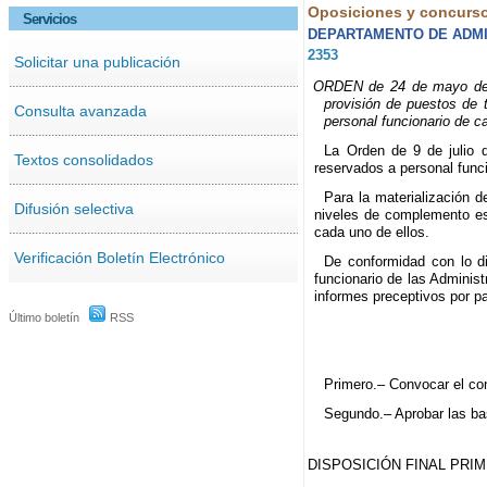
Oposiciones y concurs
Servicios
DEPARTAMENTO DE ADMIN
2353
Solicitar una publicación
ORDEN de 24 de mayo de 20
provisión de puestos de t
Consulta avanzada
personal funcionario de 
La Orden de 9 de julio d
Textos consolidados
reservados a personal fun
Para la materialización d
Difusión selectiva
niveles de complemento espe
cada uno de ellos.
Verificación Boletín Electrónico
De conformidad con lo di
funcionario de las Administ
informes preceptivos por p
Último boletín
RSS
Primero.– Convocar el con
Segundo.– Aprobar las bas
DISPOSICIÓN FINAL PRI