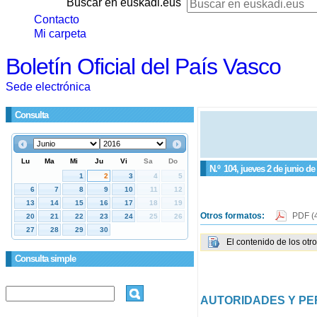
Buscar en euskadi.eus
Contacto
Mi carpeta
Boletín Oficial del País Vasco
Sede electrónica
Consulta
N.º
104
, jueves 2 de junio de
Otros formatos:
PDF
(
El contenido de los otr
Consulta simple
AUTORIDADES Y P