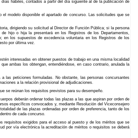
ías hábiles, contados a partir del día siguiente al de la publicación de
do el modelo disponible el apartado de concurso. Las solicitudes que se
, dirigiendo su solicitud al Director de Función Pública; si la persona
 de hijo o hija la presentará en los Registros de los Departamentos,
en los supuestos de excedencia voluntaria en los Registros de los
sto por última vez.
 estén interesadas en obtener puestos de trabajo en una misma localidad
e que ambas los obtengan, entendiéndose, en caso contrario, anulada la
a a las peticiones formuladas. No obstante, las personas concursantes
maciones a la relación provisional de adjudicaciones.
que se reúnan los requisitos previstos para su desempeño.
cuerpos deberán ordenar todas las plazas a las que aspiran por orden de
oncursos específicos convocados y, mediante Resolución del Viceconsejero
totalidad de las plazas ordenadas por orden de preferencia, tanto de los
 dentro de cada concurso.
os requisitos exigidos para el acceso al puesto y de los méritos que se
ud por vía electrónica la acreditación de méritos o requisitos se deberá