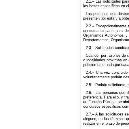
2.1.– Las solicitudes par
las bases específicas en el
Las personas que deseen p
presenten por esta vía obt
2.2.– Excepcionalmente se
concursante participara d
Organismos Autónomos y E
Departamentos, Organismos
2.3.– Solicitudes condici
Cuando, por razones de co
o localidades próximas en 
petición efectuada por cada
2.4.– Una vez concluido 
voluntariamente podrán desi
2.5.– Podrán solicitarse
2.6.– Las personas que de
preferencia. Para ello, y t
de Función Pública, se abri
concursos específicos como
2.7.– A las solicitudes s
aleguen, en los términos q
realizar en el plazo de pres