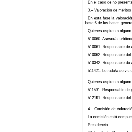
En el caso de no presenta
3.– Valoración de méritos 
En esta fase la valoració
base 6 de las bases genera
Quienes aspiren a alguno 
510060: Asesor/a jurídico
510061: Responsable de a
510062: Responsable del á
510342: Responsable de á
511421: Letrado/a servicio
Quienes aspiren a alguno 
511591: Responsable de pl
512191: Responsable del r
4.– Comisión de Valoraci
La comisión está compues
Presidencia: