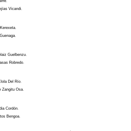
irre.
jías Vicandi.
 Kerexeta.
 Guenaga.
elaiz Guelbenzu.
Casas Robredo.
Elola Del Río.
e Zangitu Osa.
dia Cordón.
ntos Bengoa.