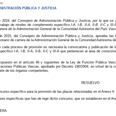
os
ISTRACIÓN PÚBLICA Y JUSTICIA
16, del Consejero de Administración Pública y Justicia, por la que se ap
rabajo de niveles de complemento específico I-A, I-B, II-A, II-B, II-C y II
carrera de la Administración General de la Comunidad Autónoma del País V
e 2015, del Consejero de Administración Pública y Justicia, aprueba las 
cionario de carrera de la Administración General de la Comunidad Autónoma 
e cada proceso de provisión es necesaria la convocatoria y publicación de 
cífico I-A, I-B, II-A, II-B, II-C y III-A que pertenecen al área de conocimi
spuesto en el artículo 46 y siguientes de la Ley de Función Pública Vasc
raciones Públicas Vascas, aprobado por Decreto 190/2004; en virtud de la comp
arte de los órganos competentes,
RESUELVO:
curso específico para la provisión de las plazas relacionadas en el Anexo II.
es específicas que han de regir dicho concurso, que se establecen en el An
MERA