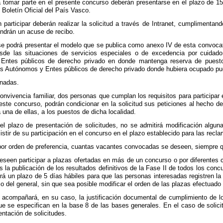
a tomar parte en el presente concurso deberán presentarse en el plazo de 15 d
 Boletín Oficial del País Vasco.
articipar deberán realizar la solicitud a través de Intranet, cumplimentan
endrán un acuse de recibo.
 podrá presentar el modelo que se publica como anexo IV de esta convocatoria
esde las situaciones de servicios especiales o de excedencia por cuidado
ntes públicos de derecho privado en donde mantenga reserva de puesto; 
 Autónomos y Entes públicos de derecho privado donde hubiera ocupado pue
onadas.
nvivencia familiar, dos personas que cumplan los requisitos para participar
este concurso, podrán condicionar en la solicitud sus peticiones al hecho d
 una de ellas, a los puestos de dicha localidad.
el plazo de presentación de solicitudes, no se admitirá modificación algun
stir de su participación en el concurso en el plazo establecido para las recla
, por orden de preferencia, cuantas vacantes convocadas se deseen, siempre 
seen participar a plazas ofertadas en más de un concurso o por diferentes 
ras la publicación de los resultados definitivos de la Fase II de todos los c
rá un plazo de 5 días hábiles para que las personas interesadas registren la 
 del general, sin que sea posible modificar el orden de las plazas efectuado
e acompañará, en su caso, la justificación documental de cumplimiento de l
ue se especifican en la base 8 de las bases generales. En el caso de solicit
entación de solicitudes.