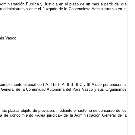
dministración Pública y Justicia en el plazo de un mes a partir del día
so-administrativo ante el Juzgado de lo Contencioso-Administrativo en el
País Vasco.
mplemento específico I-A, I-B, II-A, II-B, II-C y III-A que pertenecen al
ción General de la Comunidad Autónoma del País Vasco y sus Organismos
 y las plazas objeto de provisión, mediante el sistema de concurso de los
rea de conocimiento «Área jurídica» de la Administración General de la