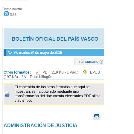
Último boletín
RSS
N.º
97
, martes 24 de mayo de 2016
Ir al sumario
Otros formatos:
PDF
(219 KB - 1 Pág.)
EPUB
(197 KB)
Texto bilingüe
El contenido de los otros formatos que aquí se
muestran, se ha obtenido mediante una
transformación del documento electrónico PDF oficial
y auténtico
ADMINISTRACIÓN DE JUSTICIA