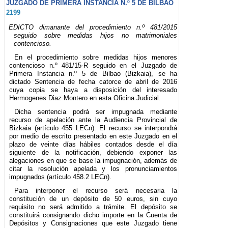
JUZGADO DE PRIMERA INSTANCIA N.º 5 DE BILBAO
2199
EDICTO dimanante del procedimiento n.º 481/2015
seguido sobre medidas hijos no matrimoniales
contencioso.
En el procedimiento sobre medidas hijos menores
contencioso n.º 481/15-R seguido en el Juzgado de
Primera Instancia n.º 5 de Bilbao (Bizkaia), se ha
dictado Sentencia de fecha catorce de abril de 2016
cuya copia se haya a disposición del interesado
Hermogenes Diaz Montero en esta Oficina Judicial.
Dicha sentencia podrá ser impugnada mediante
recurso de apelación ante la Audiencia Provincial de
Bizkaia (artículo 455 LECn). El recurso se interpondrá
por medio de escrito presentado en este Juzgado en el
plazo de veinte días hábiles contados desde el día
siguiente de la notificación, debiendo exponer las
alegaciones en que se base la impugnación, además de
citar la resolución apelada y los pronunciamientos
impugnados (artículo 458.2 LECn).
Para interponer el recurso será necesaria la
constitución de un depósito de 50 euros, sin cuyo
requisito no será admitido a trámite. El depósito se
constituirá consignando dicho importe en la Cuenta de
Depósitos y Consignaciones que este Juzgado tiene