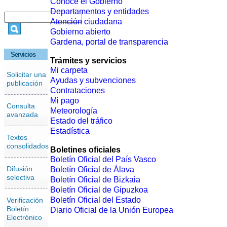
Conoce el Gobierno
Departamentos y entidades
Atención ciudadana
Gobierno abierto
Gardena, portal de transparencia
Servicios
Trámites y servicios
Mi carpeta
Solicitar una
Ayudas y subvenciones
publicación
Contrataciones
Mi pago
Consulta
Meteorología
avanzada
Estado del tráfico
Estadística
Textos
consolidados
Boletines oficiales
Boletín Oficial del País Vasco
Difusión
Boletín Oficial de Álava
selectiva
Boletín Oficial de Bizkaia
Boletín Oficial de Gipuzkoa
Boletín Oficial del Estado
Verificación
Boletín
Diario Oficial de la Unión Europea
Electrónico