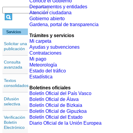
Conoce el Gobierno
Departamentos y entidades
Atención ciudadana
Gobierno abierto
Gardena, portal de transparencia
Servicios
Trámites y servicios
Mi carpeta
Solicitar una
Ayudas y subvenciones
publicación
Contrataciones
Mi pago
Consulta
Meteorología
avanzada
Estado del tráfico
Estadística
Textos
consolidados
Boletines oficiales
Boletín Oficial del País Vasco
Difusión
Boletín Oficial de Álava
selectiva
Boletín Oficial de Bizkaia
Boletín Oficial de Gipuzkoa
Boletín Oficial del Estado
Verificación
Boletín
Diario Oficial de la Unión Europea
Electrónico