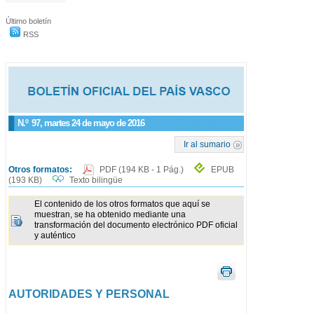
Último boletín
RSS
N.º
97
, martes 24 de mayo de 2016
Ir al sumario
Otros formatos:
PDF
(194 KB - 1 Pág.)
EPUB
(193 KB)
Texto bilingüe
El contenido de los otros formatos que aquí se
muestran, se ha obtenido mediante una
transformación del documento electrónico PDF oficial
y auténtico
AUTORIDADES Y PERSONAL