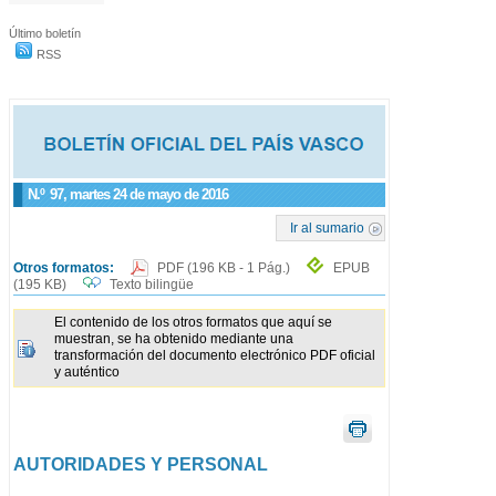
Último boletín
RSS
N.º
97
, martes 24 de mayo de 2016
Ir al sumario
Otros formatos:
PDF
(196 KB - 1 Pág.)
EPUB
(195 KB)
Texto bilingüe
El contenido de los otros formatos que aquí se
muestran, se ha obtenido mediante una
transformación del documento electrónico PDF oficial
y auténtico
AUTORIDADES Y PERSONAL