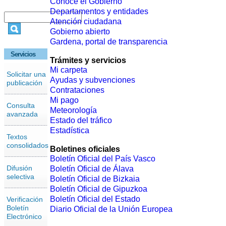
Conoce el Gobierno
Departamentos y entidades
Atención ciudadana
Gobierno abierto
Gardena, portal de transparencia
Servicios
Trámites y servicios
Mi carpeta
Solicitar una
Ayudas y subvenciones
publicación
Contrataciones
Mi pago
Consulta
Meteorología
avanzada
Estado del tráfico
Estadística
Textos
consolidados
Boletines oficiales
Boletín Oficial del País Vasco
Difusión
Boletín Oficial de Álava
selectiva
Boletín Oficial de Bizkaia
Boletín Oficial de Gipuzkoa
Boletín Oficial del Estado
Verificación
Boletín
Diario Oficial de la Unión Europea
Electrónico