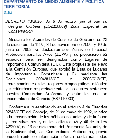
DEPARTAMENTO DE MEDIO AMBIENTE Y POLÍTICA
TERRITORIAL
2183
DECRETO 40/2016, de 8 de marzo, por el que se
designa Gorbeia (ES2110009) Zona Especial de
Conservación.
Mediante los Acuerdos de Consejo de Gobierno de 23
de diciembre de 1997, 28 de noviembre de 2000, y 10 de
junio de 2003, se declararon seis Zonas de Especial
Protección para las Aves (ZEPA) y se propusieron 52
espacios para ser designados como Lugares de
Importancia Comunitaria (LIC). Esta propuesta se elevó
a la Comisión Europea, que aprobó la Lista de Lugares
de Importancia Comunitaria (LIC) mediante las
Decisiones 2004/813/CE y 2006/613/CE,
correspondientes a las regiones biogeográficas atlántica
y mediterránea respectivamente, a las cuales pertenece
nuestra Comunidad Autónoma y entre los que se
encontraba el de Gorbeia (ES2110009).
Conforme a lo establecido en el artículo 4 de Directiva
92/43/CEE del Consejo, de 21 de mayo de 1992, relativa
a la conservación de los hábitats naturales y de la fauna
y flora silvestres, y en los artículos 45 y 46 de la Ley
42/2007, de 13 de diciembre, del Patrimonio Natural y de
la Biodiversidad, las Comunidades Autónomas, previo
procedimiento de información pública, declararán todos