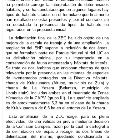
ha permitido corregir la interpretación de determinados
hábitats, y se ha constatado que en algunos lugares hay
tipos de hábitats citados en el formulario que finalmente
han resultado no estar presentes y, por el contrario, se
ha detectado la presencia de tipos de hábitats no
registrados en la propuesta inicial.
La delimitación final de la ZEC ha sido objeto de una
mejora de la escala de trabajo y de una ampliación. La
ampliación del ENP supone la inclusión de dos áreas,
que no formaban parte del Parque Natural ni del LIC en
su delimitación original, por su importancia en la
conservación de fauna amenazada y hábitats de interés.
Se trata de dos ámbitos que engloban charcas de gran
relevancia por la presencia en las mismas de especies
de invertebrados protegidos por la Directiva Hábitats:
charca de Kukulupadra (Altube, municipio de Zuia) y
charca de La Yesera (Beluntza, municipio de
Urkabustaiz), incluidas ambas en el Inventario de Zonas
Húmedas de la CAPV (grupo III). La superficie ampliada
es de aproximadamente 5,3 ha en el caso de la charca
de Kulukupadra y de 6,5 ha en el entorno de La Yesera.
Esta ampliación de la ZEC exige, para su plena
efectividad, de una validación previa mediante decisión
de la Comisión Europea, razón por la cual la cartografía
de delimitación del espacio recoge las dos líneas de
delimitación del mismo, quedando condicionada la