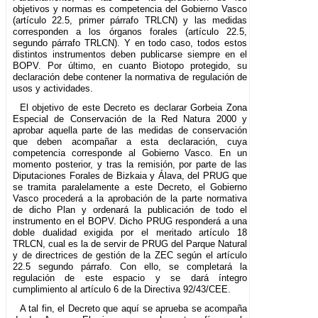
objetivos y normas es competencia del Gobierno Vasco
(artículo 22.5, primer párrafo TRLCN) y las medidas
corresponden a los órganos forales (artículo 22.5,
segundo párrafo TRLCN). Y en todo caso, todos estos
distintos instrumentos deben publicarse siempre en el
BOPV. Por último, en cuanto Biotopo protegido, su
declaración debe contener la normativa de regulación de
usos y actividades.
El objetivo de este Decreto es declarar Gorbeia Zona
Especial de Conservación de la Red Natura 2000 y
aprobar aquella parte de las medidas de conservación
que deben acompañar a esta declaración, cuya
competencia corresponde al Gobierno Vasco. En un
momento posterior, y tras la remisión, por parte de las
Diputaciones Forales de Bizkaia y Álava, del PRUG que
se tramita paralelamente a este Decreto, el Gobierno
Vasco procederá a la aprobación de la parte normativa
de dicho Plan y ordenará la publicación de todo el
instrumento en el BOPV. Dicho PRUG responderá a una
doble dualidad exigida por el meritado artículo 18
TRLCN, cual es la de servir de PRUG del Parque Natural
y de directrices de gestión de la ZEC según el artículo
22.5 segundo párrafo. Con ello, se completará la
regulación de este espacio y se dará íntegro
cumplimiento al artículo 6 de la Directiva 92/43/CEE.
A tal fin, el Decreto que aquí se aprueba se acompaña