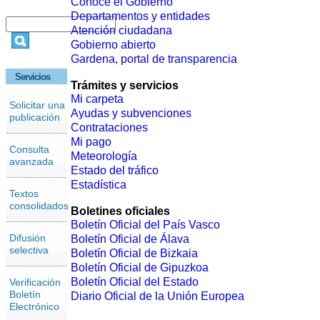
Conoce el Gobierno
Departamentos y entidades
Atención ciudadana
Gobierno abierto
Gardena, portal de transparencia
Servicios
Trámites y servicios
Mi carpeta
Solicitar una
Ayudas y subvenciones
publicación
Contrataciones
Mi pago
Consulta
Meteorología
avanzada
Estado del tráfico
Estadística
Textos
consolidados
Boletines oficiales
Boletín Oficial del País Vasco
Difusión
Boletín Oficial de Álava
selectiva
Boletín Oficial de Bizkaia
Boletín Oficial de Gipuzkoa
Boletín Oficial del Estado
Verificación
Boletín
Diario Oficial de la Unión Europea
Electrónico