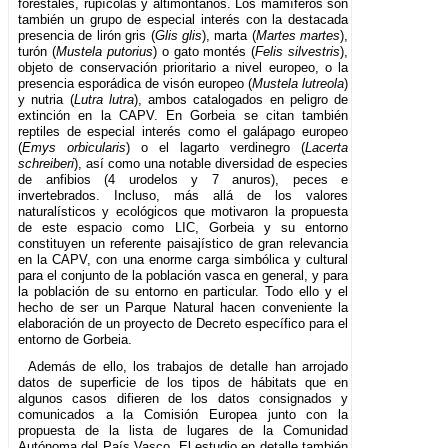
forestales, rupícolas y altimontanos. Los mamíferos son
también un grupo de especial interés con la destacada
presencia de lirón gris (
Glis glis
), marta (
Martes martes
),
turón (
Mustela putorius
) o gato montés (
Felis silvestris
),
objeto de conservación prioritario a nivel europeo, o la
presencia esporádica de visón europeo (
Mustela lutreola
)
y nutria (
Lutra lutra
), ambos catalogados en peligro de
extinción en la CAPV. En Gorbeia se citan también
reptiles de especial interés como el galápago europeo
(
Emys orbicularis
) o el lagarto verdinegro (
Lacerta
schreiberi
), así como una notable diversidad de especies
de anfibios (4 urodelos y 7 anuros), peces e
invertebrados. Incluso, más allá de los valores
naturalísticos y ecológicos que motivaron la propuesta
de este espacio como LIC, Gorbeia y su entorno
constituyen un referente paisajístico de gran relevancia
en la CAPV, con una enorme carga simbólica y cultural
para el conjunto de la población vasca en general, y para
la población de su entorno en particular. Todo ello y el
hecho de ser un Parque Natural hacen conveniente la
elaboración de un proyecto de Decreto específico para el
entorno de Gorbeia.
Además de ello, los trabajos de detalle han arrojado
datos de superficie de los tipos de hábitats que en
algunos casos difieren de los datos consignados y
comunicados a la Comisión Europea junto con la
propuesta de la lista de lugares de la Comunidad
Autónoma del País Vasco. El estudio en detalle también