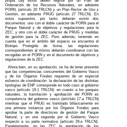
propia Ley éstos deben regirse por un Plan de
Ordenación de los Recursos Naturales, en adelante
PORN, (artículo 20 TRLCN) y un Plan Rector de Uso y
Gestión, en adelante PRUG (artículo 27 TRLCN). En
estos supuestos, por tanto, deberán existir dos
documentos: uno con el doble carácter de PORN para el
Parque Natural y de objetivos y regulaciones para la
ZEC; y otro con el doble carácter de PRUG y medidas
de gestión para la ZEC. Pero además, teniendo en
cuenta que en el ámbito del espacio se encuentra el
Biotopo Protegido de Itxina, las regulaciones
correspondientes al mismo deberán coordinarse con las
recogidas en el PORN y en el documento de objetivos y
regulaciones de la ZEC.
Ahora bien, en su aprobación, se ha de tener presente
que las competencias concurrentes del Gobierno Vasco
y de los Órganos Forales requieren de un especial
esfuerzo de coordinación: la declaración de las distintas
tipologías de ENP corresponde en todo caso al gobierno
vasco (artículo 19.1 TRLCN): en cuanto a los parques
naturales, la tramitación y aprobación del PORN es
competencia del gobierno vasco (artíclulo 17.a TRLCN)
mientras que el PRUG es tramitado bifásicamente en
una primera instancia por los Órganos Forales para
aprobar la parte de directrices de gestión del Parque
Natural, y en una segunda por el Gobierno Vasco
respecto a su parte normativa (artículo 29.e TRLCN).
Paralelamente, en las ZEC la aprobación de los