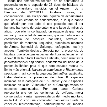
Desde una perspectiva técnica, se ha constatado la
presencia en este espacio de 27 tipos de hábitats de
interés comunitario incluidos en el Anexo I de la
Directiva de 92/43/CEE. Gorbeia posee, en
consecuencia, una excepcional riqueza de ecosistemas
con un buen estado de conservación, a lo que habría
que añadir por otro lado el uso pecuario que el ser
humano ha hecho de este entorno a lo largo de miles de
años. Todo ello ha configurado un espacio de gran valor
natural y diversidad de ambientes, que se traduce en la
coexistencia de bosques naturales, brezales y
pastizales de montaña, roquedos, humedales (charcas
de Altube, humedal de Saldropo, esfagnales, etc.) y
arroyos. También destaca Gorbeia por la presencia de
hábitats que albergan especies de flora incluidas en el
Anexo II de la citada Directiva Hábitats, como
Narcissus
pseudonarcissus ssp.nobilis
, endemismo del norte de la
península ibérica para el que este espacio resulta su
límite más oriental,
Narcissus asturiensis
o
Trichomanes
speciosum
, así como la orquídea
Spiranthes aestivalis
.
Cabe destacar la presencia de otras 8 especies
incluidas en la categoría de ‘En Peligro’ y de 7 especies
incluidas en la de ‘Vulnerable’ en el Catálogo Vasco de
especies amenazadas. Por otra parte, Gorbeia
representa uno de los conjuntos de avifauna mejor
conservados y más representativos del medio montano
en la CAPV, con una comunidad bien estructurada de
especies representativas, particularmente de medios