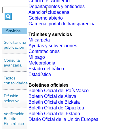
Conoce el Gobierno
Departamentos y entidades
Atención ciudadana
Gobierno abierto
Gardena, portal de transparencia
Servicios
Trámites y servicios
Mi carpeta
Solicitar una
Ayudas y subvenciones
publicación
Contrataciones
Mi pago
Consulta
Meteorología
avanzada
Estado del tráfico
Estadística
Textos
consolidados
Boletines oficiales
Boletín Oficial del País Vasco
Difusión
Boletín Oficial de Álava
selectiva
Boletín Oficial de Bizkaia
Boletín Oficial de Gipuzkoa
Boletín Oficial del Estado
Verificación
Boletín
Diario Oficial de la Unión Europea
Electrónico