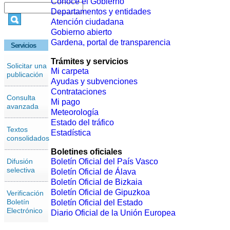
Conoce el Gobierno
Departamentos y entidades
Atención ciudadana
Gobierno abierto
Gardena, portal de transparencia
Servicios
Trámites y servicios
Solicitar una
Mi carpeta
publicación
Ayudas y subvenciones
Contrataciones
Consulta
Mi pago
avanzada
Meteorología
Estado del tráfico
Textos
Estadística
consolidados
Boletines oficiales
Difusión
Boletín Oficial del País Vasco
selectiva
Boletín Oficial de Álava
Boletín Oficial de Bizkaia
Boletín Oficial de Gipuzkoa
Verificación
Boletín
Boletín Oficial del Estado
Electrónico
Diario Oficial de la Unión Europea