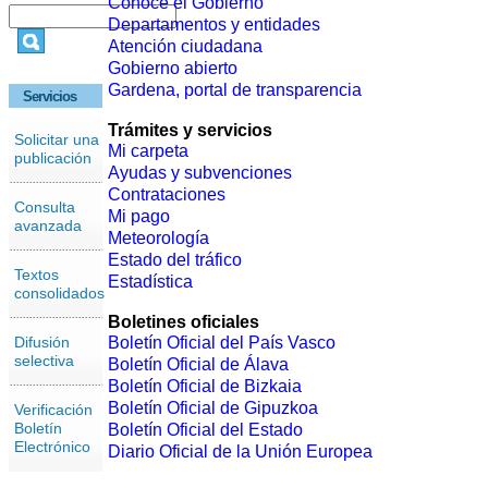
Conoce el Gobierno
Departamentos y entidades
Atención ciudadana
Gobierno abierto
Gardena, portal de transparencia
Servicios
Trámites y servicios
Solicitar una
Mi carpeta
publicación
Ayudas y subvenciones
Contrataciones
Consulta
Mi pago
avanzada
Meteorología
Estado del tráfico
Textos
Estadística
consolidados
Boletines oficiales
Difusión
Boletín Oficial del País Vasco
selectiva
Boletín Oficial de Álava
Boletín Oficial de Bizkaia
Boletín Oficial de Gipuzkoa
Verificación
Boletín
Boletín Oficial del Estado
Electrónico
Diario Oficial de la Unión Europea