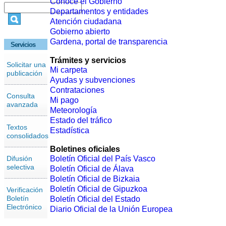
Conoce el Gobierno
Departamentos y entidades
Atención ciudadana
Gobierno abierto
Gardena, portal de transparencia
Servicios
Trámites y servicios
Solicitar una
Mi carpeta
publicación
Ayudas y subvenciones
Contrataciones
Consulta
Mi pago
avanzada
Meteorología
Estado del tráfico
Textos
Estadística
consolidados
Boletines oficiales
Difusión
Boletín Oficial del País Vasco
selectiva
Boletín Oficial de Álava
Boletín Oficial de Bizkaia
Boletín Oficial de Gipuzkoa
Verificación
Boletín
Boletín Oficial del Estado
Electrónico
Diario Oficial de la Unión Europea