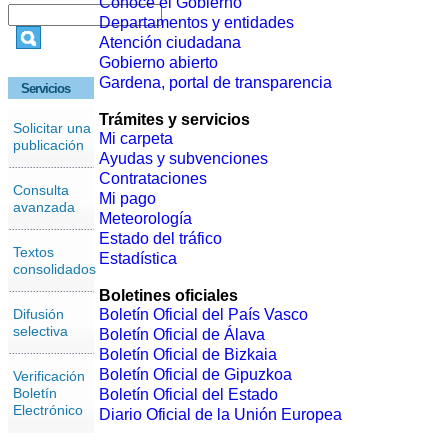
Conoce el Gobierno
Departamentos y entidades
Atención ciudadana
Gobierno abierto
Gardena, portal de transparencia
Servicios
Trámites y servicios
Solicitar una
Mi carpeta
publicación
Ayudas y subvenciones
Contrataciones
Consulta
Mi pago
avanzada
Meteorología
Estado del tráfico
Textos
Estadística
consolidados
Boletines oficiales
Difusión
Boletín Oficial del País Vasco
selectiva
Boletín Oficial de Álava
Boletín Oficial de Bizkaia
Boletín Oficial de Gipuzkoa
Verificación
Boletín
Boletín Oficial del Estado
Electrónico
Diario Oficial de la Unión Europea