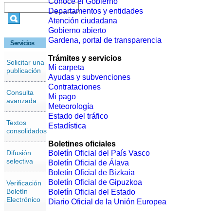
Conoce el Gobierno
Departamentos y entidades
Atención ciudadana
Gobierno abierto
Gardena, portal de transparencia
Servicios
Trámites y servicios
Solicitar una
Mi carpeta
publicación
Ayudas y subvenciones
Contrataciones
Consulta
Mi pago
avanzada
Meteorología
Estado del tráfico
Textos
Estadística
consolidados
Boletines oficiales
Difusión
Boletín Oficial del País Vasco
selectiva
Boletín Oficial de Álava
Boletín Oficial de Bizkaia
Boletín Oficial de Gipuzkoa
Verificación
Boletín
Boletín Oficial del Estado
Electrónico
Diario Oficial de la Unión Europea