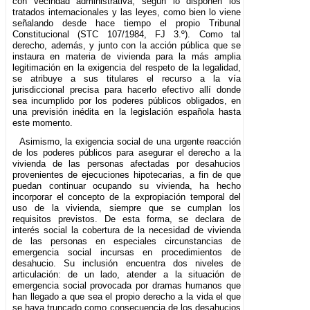
con vecindad administrativa, según lo disponen los
tratados internacionales y las leyes, como bien lo viene
señalando desde hace tiempo el propio Tribunal
Constitucional (STC 107/1984, FJ 3.º). Como tal
derecho, además, y junto con la acción pública que se
instaura en materia de vivienda para la más amplia
legitimación en la exigencia del respeto de la legalidad,
se atribuye a sus titulares el recurso a la vía
jurisdiccional precisa para hacerlo efectivo allí donde
sea incumplido por los poderes públicos obligados, en
una previsión inédita en la legislación española hasta
este momento.
Asimismo, la exigencia social de una urgente reacción
de los poderes públicos para asegurar el derecho a la
vivienda de las personas afectadas por desahucios
provenientes de ejecuciones hipotecarias, a fin de que
puedan continuar ocupando su vivienda, ha hecho
incorporar el concepto de la expropiación temporal del
uso de la vivienda, siempre que se cumplan los
requisitos previstos. De esta forma, se declara de
interés social la cobertura de la necesidad de vivienda
de las personas en especiales circunstancias de
emergencia social incursas en procedimientos de
desahucio. Su inclusión encuentra dos niveles de
articulación: de un lado, atender a la situación de
emergencia social provocada por dramas humanos que
han llegado a que sea el propio derecho a la vida el que
se haya truncado como consecuencia de los desahucios