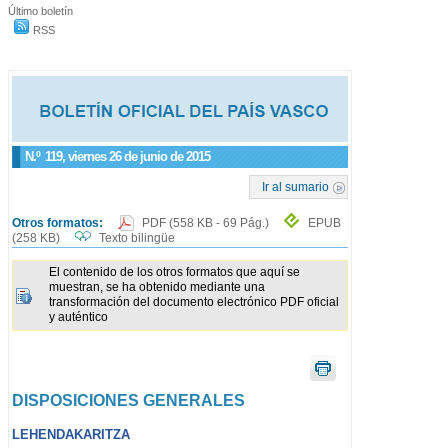
Último boletín
RSS
N.º
119
, viernes 26 de junio de 2015
Ir al sumario
Otros formatos:
PDF
(558 KB - 69 Pág.)
EPUB
(258 KB)
Texto bilingüe
El contenido de los otros formatos que aquí se
muestran, se ha obtenido mediante una
transformación del documento electrónico PDF oficial
y auténtico
DISPOSICIONES GENERALES
LEHENDAKARITZA