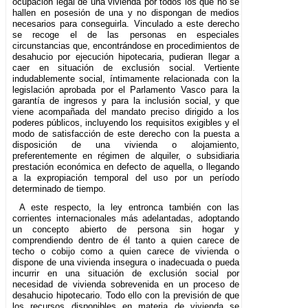
ocupación legal de una vivienda por todos los que no se
hallen en posesión de una y no dispongan de medios
necesarios para conseguirla. Vinculado a este derecho
se recoge el de las personas en especiales
circunstancias que, encontrándose en procedimientos de
desahucio por ejecución hipotecaria, pudieran llegar a
caer en situación de exclusión social. Vertiente
indudablemente social, íntimamente relacionada con la
legislación aprobada por el Parlamento Vasco para la
garantía de ingresos y para la inclusión social, y que
viene acompañada del mandato preciso dirigido a los
poderes públicos, incluyendo los requisitos exigibles y el
modo de satisfacción de este derecho con la puesta a
disposición de una vivienda o alojamiento,
preferentemente en régimen de alquiler, o subsidiaria
prestación económica en defecto de aquella, o llegando
a la expropiación temporal del uso por un período
determinado de tiempo.
A este respecto, la ley entronca también con las
corrientes internacionales más adelantadas, adoptando
un concepto abierto de persona sin hogar y
comprendiendo dentro de él tanto a quien carece de
techo o cobijo como a quien carece de vivienda o
dispone de una vivienda insegura o inadecuada o pueda
incurrir en una situación de exclusión social por
necesidad de vivienda sobrevenida en un proceso de
desahucio hipotecario. Todo ello con la previsión de que
los recursos disponibles en materia de vivienda se