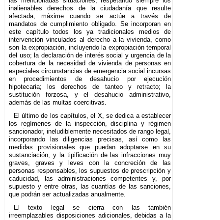
las mencionadas situaciones, respetando siempre los
inalienables derechos de la ciudadanía que resulte
afectada, máxime cuando se actúe a través de
mandatos de cumplimiento obligado. Se incorporan en
este capítulo todos los ya tradicionales medios de
intervención vinculados al derecho a la vivienda, como
son la expropiación, incluyendo la expropiación temporal
del uso; la declaración de interés social y urgencia de la
cobertura de la necesidad de vivienda de personas en
especiales circunstancias de emergencia social incursas
en procedimientos de desahucio por ejecución
hipotecaria; los derechos de tanteo y retracto; la
sustitución forzosa, y el desahucio administrativo,
además de las multas coercitivas.
El último de los capítulos, el X, se dedica a establecer
los regímenes de la inspección, disciplina y régimen
sancionador, ineludiblemente necesitados de rango legal,
incorporando las diligencias precisas, así como las
medidas provisionales que puedan adoptarse en su
sustanciación, y la tipificación de las infracciones muy
graves, graves y leves con la concreción de las
personas responsables, los supuestos de prescripción y
caducidad, las administraciones competentes y, por
supuesto y entre otras, las cuantías de las sanciones,
que podrán ser actualizadas anualmente.
El texto legal se cierra con las también
irreemplazables disposiciones adicionales, debidas a la