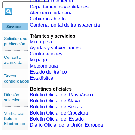
Conoce el Gobierno
Departamentos y entidades
Atención ciudadana
Gobierno abierto
Gardena, portal de transparencia
Servicios
Trámites y servicios
Solicitar una
Mi carpeta
publicación
Ayudas y subvenciones
Contrataciones
Consulta
Mi pago
avanzada
Meteorología
Estado del tráfico
Textos
Estadística
consolidados
Boletines oficiales
Difusión
Boletín Oficial del País Vasco
selectiva
Boletín Oficial de Álava
Boletín Oficial de Bizkaia
Boletín Oficial de Gipuzkoa
Verificación
Boletín
Boletín Oficial del Estado
Electrónico
Diario Oficial de la Unión Europea