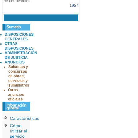
de Ferrocarriles.
1957
Sumario
DISPOSICIONES
GENERALES
OTRAS
DISPOSICIONES
ADMINISTRACIÓN
DE JUSTICIA
ANUNCIOS
Subastas y
concursos
de obras,
servicios y
suministros
Otros
anuncios
oficiales
Información
general
Características
Cómo
utilizar el
servicio