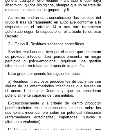
general cualquier otro residuo manchado o que haya
absorbido líquidos biológicos, siempre que no se trate de
residuos incluidos en los grupos II y III.
Asimismo tendrán esta consideración los residuos del
grupo II tras su tratamiento en autoclave conforme a lo
dispuesto en el artículo 14 o tras otro tratamiento
autorizado según lo dispuesto en el artículo 16 de este
Decreto.
2.– Grupo II. Residuos sanitarios específicos.
Son los residuos que bien por el riesgo que presentan
de provocar infección, bien porque presentan un riesgo
percibido o psico-emocional, requieren una gestión
diferenciada, en todas las etapas de la gestión.
Este grupo comprende los siguientes tipos:
a) Residuos infecciosos procedentes de pacientes con
alguna de las enfermedades infecciosas que figuran en
el anexo I de este Decreto y que se consideran
potencialmente capaces de transmitirlas.
Excepcionalmente y a criterio del centro productor
podrán incluirse en este grupo otros residuos sobre los
que exista incertidumbre sobre su potencial infeccioso
(enfermedades erradicadas, importadas, nuevas o
altamente virulentas).
b) Cultivos y reservas de agentes biológicos que