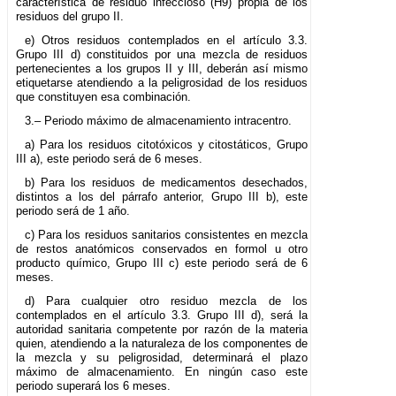
característica de residuo infeccioso (H9) propia de los
residuos del grupo II.
e) Otros residuos contemplados en el artículo 3.3.
Grupo III d) constituidos por una mezcla de residuos
pertenecientes a los grupos II y III, deberán así mismo
etiquetarse atendiendo a la peligrosidad de los residuos
que constituyen esa combinación.
3.– Periodo máximo de almacenamiento intracentro.
a) Para los residuos citotóxicos y citostáticos, Grupo
III a), este periodo será de 6 meses.
b) Para los residuos de medicamentos desechados,
distintos a los del párrafo anterior, Grupo III b), este
periodo será de 1 año.
c) Para los residuos sanitarios consistentes en mezcla
de restos anatómicos conservados en formol u otro
producto químico, Grupo III c) este periodo será de 6
meses.
d) Para cualquier otro residuo mezcla de los
contemplados en el artículo 3.3. Grupo III d), será la
autoridad sanitaria competente por razón de la materia
quien, atendiendo a la naturaleza de los componentes de
la mezcla y su peligrosidad, determinará el plazo
máximo de almacenamiento. En ningún caso este
periodo superará los 6 meses.