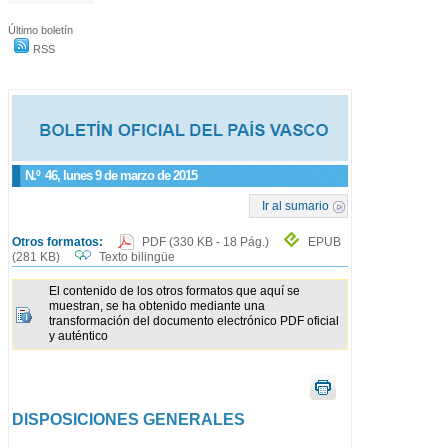
Último boletín
RSS
N.º
46
, lunes 9 de marzo de 2015
Ir al sumario
Otros formatos:
PDF
(330 KB - 18 Pág.)
EPUB
(281 KB)
Texto bilingüe
El contenido de los otros formatos que aquí se
muestran, se ha obtenido mediante una
transformación del documento electrónico PDF oficial
y auténtico
DISPOSICIONES GENERALES