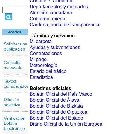
Conoce el Gobierno
Departamentos y entidades
Atención ciudadana
Gobierno abierto
Gardena, portal de transparencia
Servicios
Trámites y servicios
Mi carpeta
Solicitar una
Ayudas y subvenciones
publicación
Contrataciones
Mi pago
Consulta
Meteorología
avanzada
Estado del tráfico
Estadística
Textos
consolidados
Boletines oficiales
Boletín Oficial del País Vasco
Difusión
Boletín Oficial de Álava
selectiva
Boletín Oficial de Bizkaia
Boletín Oficial de Gipuzkoa
Boletín Oficial del Estado
Verificación
Boletín
Diario Oficial de la Unión Europea
Electrónico