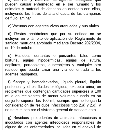
pueden causar enfermedad en el ser humano y los
animales y material de desecho en contacto con ellos,
incluyendo los filtros de alta eficacia de las campanas
de flujo laminar.
c) Vacunas con agentes vivos atenuados y sus viales.
d) Restos anatómicos que por su entidad no se
incluyen en el ámbito de aplicación del Reglamento de
sanidad mortuoria aprobado mediante Decreto 202/2004,
de 19 de octubre.
e) Residuos cortantes o punzantes tales como
bisturís, agujas hipodérmicas, agujas de sutura,
capilares, portaobjetos, cubreobjetos y cualquier otro
residuo que pueda crear una vía de entrada a los
agentes patógenos.
f) Sangre y hemoderivados, líquido pleural, líquido
peritoneal y otros fluidos biológicos, excepto orina, en
recipientes que contengan cantidades superiores a 100
ml o en recipientes de menor volumen cuando en su
conjunto superen los 100 ml, siempre que no tengan la
consideración de residuos infecciosos tipo 2.a) y 2.g), y
no se eliminen por el sistema general de saneamiento.
g) Residuos procedentes de animales infecciosos o
inoculados con agentes infecciosos responsables de
alguna de las enfermedades incluidas en el anexo I de