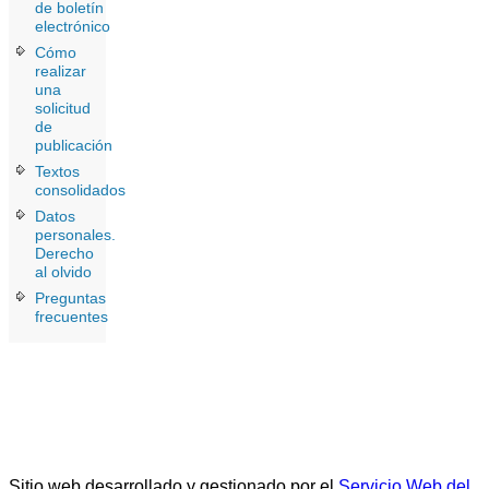
de boletín
electrónico
Cómo
realizar
una
solicitud
de
publicación
Textos
consolidados
Datos
personales.
Derecho
al olvido
Preguntas
frecuentes
Sitio web desarrollado y gestionado por el
Servicio Web del