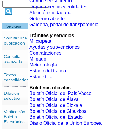
Conoce el Gobierno
Departamentos y entidades
Atención ciudadana
Gobierno abierto
Gardena, portal de transparencia
Servicios
Trámites y servicios
Solicitar una
Mi carpeta
publicación
Ayudas y subvenciones
Contrataciones
Consulta
Mi pago
avanzada
Meteorología
Estado del tráfico
Textos
Estadística
consolidados
Boletines oficiales
Difusión
Boletín Oficial del País Vasco
selectiva
Boletín Oficial de Álava
Boletín Oficial de Bizkaia
Boletín Oficial de Gipuzkoa
Verificación
Boletín
Boletín Oficial del Estado
Electrónico
Diario Oficial de la Unión Europea