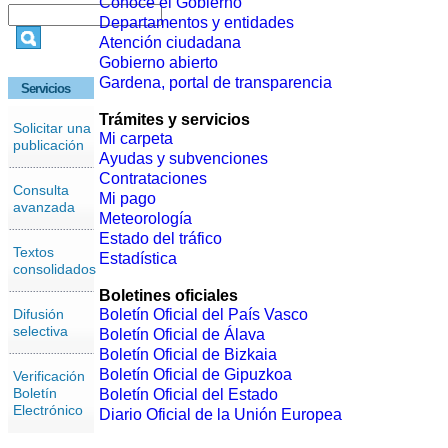
Conoce el Gobierno
Departamentos y entidades
Atención ciudadana
Gobierno abierto
Gardena, portal de transparencia
Servicios
Trámites y servicios
Solicitar una
Mi carpeta
publicación
Ayudas y subvenciones
Contrataciones
Consulta
Mi pago
avanzada
Meteorología
Estado del tráfico
Textos
Estadística
consolidados
Boletines oficiales
Difusión
Boletín Oficial del País Vasco
selectiva
Boletín Oficial de Álava
Boletín Oficial de Bizkaia
Boletín Oficial de Gipuzkoa
Verificación
Boletín
Boletín Oficial del Estado
Electrónico
Diario Oficial de la Unión Europea