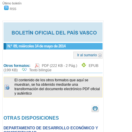
Último boletín
RSS
N.º
89
, miércoles 14 de mayo de 2014
Ir al sumario
Otros formatos:
PDF
(222 KB - 2 Pág.)
EPUB
(199 KB)
Texto bilingüe
El contenido de los otros formatos que aquí se
muestran, se ha obtenido mediante una
transformación del documento electrónico PDF oficial
y auténtico
OTRAS DISPOSICIONES
DEPARTAMENTO DE DESARROLLO ECONÓMICO Y