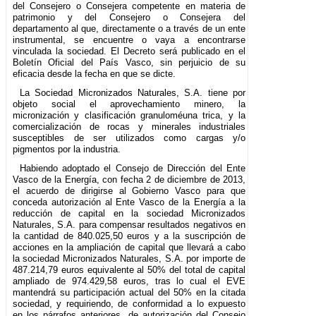
del Consejero o Consejera competente en materia de
patrimonio y del Consejero o Consejera del
departamento al que, directamente o a través de un ente
instrumental, se encuentre o vaya a encontrarse
vinculada la sociedad. El Decreto será publicado en el
Boletín Oficial del País Vasco, sin perjuicio de su
eficacia desde la fecha en que se dicte.
La Sociedad Micronizados Naturales, S.A. tiene por
objeto social el aprovechamiento minero, la
micronización y clasificación granuloméuna trica, y la
comercialización de rocas y minerales industriales
susceptibles de ser utilizados como cargas y/o
pigmentos por la industria.
Habiendo adoptado el Consejo de Dirección del Ente
Vasco de la Energía, con fecha 2 de diciembre de 2013,
el acuerdo de dirigirse al Gobierno Vasco para que
conceda autorización al Ente Vasco de la Energía a la
reducción de capital en la sociedad Micronizados
Naturales, S.A. para compensar resultados negativos en
la cantidad de 840.025,50 euros y a la suscripción de
acciones en la ampliación de capital que llevará a cabo
la sociedad Micronizados Naturales, S.A. por importe de
487.214,79 euros equivalente al 50% del total de capital
ampliado de 974.429,58 euros, tras lo cual el EVE
mantendrá su participación actual del 50% en la citada
sociedad, y requiriendo, de conformidad a lo expuesto
en los párrafos anteriores, de autorización del Consejo