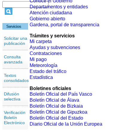
Conoce el Gobierno
Departamentos y entidades
Atención ciudadana
Gobierno abierto
Gardena, portal de transparencia
Servicios
Trámites y servicios
Solicitar una
Mi carpeta
publicación
Ayudas y subvenciones
Contrataciones
Consulta
Mi pago
avanzada
Meteorología
Estado del tráfico
Textos
Estadística
consolidados
Boletines oficiales
Difusión
Boletín Oficial del País Vasco
selectiva
Boletín Oficial de Álava
Boletín Oficial de Bizkaia
Boletín Oficial de Gipuzkoa
Verificación
Boletín
Boletín Oficial del Estado
Electrónico
Diario Oficial de la Unión Europea