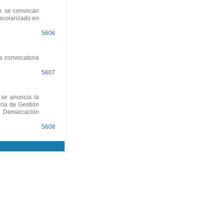
ue se convocan
scolarizado en
5606
a convocatoria
5607
se anuncia la
ria de Gestión
la Demarcación
5608