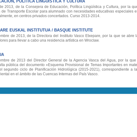
CIÓN, POLÍTICA LINGÜÍSTICA Y CULTURA
2013, de la Consejera de Educación, Política Lingüística y Cultura, por la q
s de Transporte Escolar para alumnado con necesidades educativas especiales e
almente, en centros privados concertados. Curso 2013-2014.
ARE EUSKAL INSTITUTUA / BASQUE INSTITUTE
re de 2013, de la Directora del Instituto Vasco Etxepare, por la que se abre l
dores para llevar a cabo una residencia artística en Wroclaw.
UA
bre de 2013 del Director General de la Agencia Vasca del Agua, por la que 
ulta pública del documento «Esquema Provisional de Temas Importantes en mate
l segundo ciclo de Planificación Hidrológica (2015-2021), correspondiente a 
iental en el ámbito de las Cuencas Internas del País Vasco.