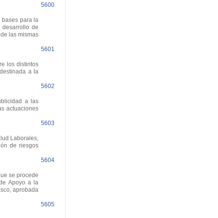
5600
 bases para la
 desarrollo de
a de las mismas
5601
 los distintos
destinada a la
5602
licidad a las
as actuaciones
5603
lud Laborales,
ión de riesgos
5604
que se procede
 de Apoyo a la
asco, aprobada
5605