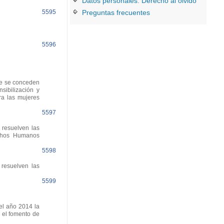
Datos personales. Derecho al olvido
5595
Preguntas frecuentes
5596
ue se conceden
sibilización y
ra las mujeres
5597
resuelven las
echos Humanos
5598
resuelven las
5599
el año 2014 la
 el fomento de