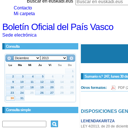
Buscar en euskadi.eus
Contacto
Mi carpeta
Boletín Oficial del País Vasco
Sede electrónica
Consulta
Sumario n.º
247
, lunes 30 d
Otros formatos:
PDF
(
Consulta simple
DISPOSICIONES GE
LEHENDAKARITZA
LEY 4/2013, de 20 de diciem