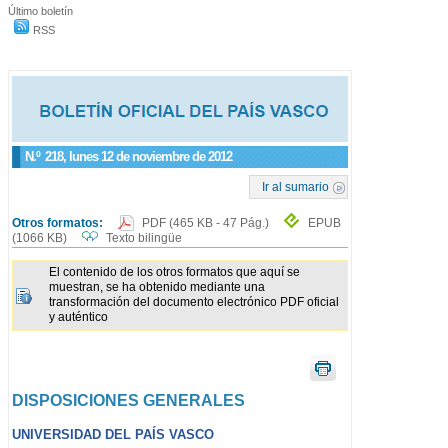
Último boletín
RSS
N.º
218
, lunes 12 de noviembre de 2012
Ir al sumario
Otros formatos:
PDF
(465 KB - 47 Pág.)
EPUB
(1066 KB)
Texto bilingüe
El contenido de los otros formatos que aquí se
muestran, se ha obtenido mediante una
transformación del documento electrónico PDF oficial
y auténtico
DISPOSICIONES GENERALES
UNIVERSIDAD DEL PAÍS VASCO