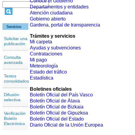
Conoce el Gobierno
Departamentos y entidades
Atención ciudadana
Gobierno abierto
Gardena, portal de transparencia
Servicios
Trámites y servicios
Solicitar una
Mi carpeta
publicación
Ayudas y subvenciones
Contrataciones
Consulta
Mi pago
avanzada
Meteorología
Estado del tráfico
Textos
Estadística
consolidados
Boletines oficiales
Difusión
Boletín Oficial del País Vasco
selectiva
Boletín Oficial de Álava
Boletín Oficial de Bizkaia
Boletín Oficial de Gipuzkoa
Verificación
Boletín
Boletín Oficial del Estado
Electrónico
Diario Oficial de la Unión Europea