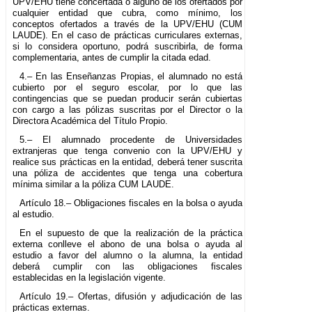
UPV/EHU tiene concertada o alguno de los ofertados por
cualquier entidad que cubra, como mínimo, los
conceptos ofertados a través de la UPV/EHU (CUM
LAUDE). En el caso de prácticas curriculares externas,
si lo considera oportuno, podrá suscribirla, de forma
complementaria, antes de cumplir la citada edad.
4.– En las Enseñanzas Propias, el alumnado no está
cubierto por el seguro escolar, por lo que las
contingencias que se puedan producir serán cubiertas
con cargo a las pólizas suscritas por el Director o la
Directora Académica del Título Propio.
5.– El alumnado procedente de Universidades
extranjeras que tenga convenio con la UPV/EHU y
realice sus prácticas en la entidad, deberá tener suscrita
una póliza de accidentes que tenga una cobertura
mínima similar a la póliza CUM LAUDE.
Artículo 18.– Obligaciones fiscales en la bolsa o ayuda
al estudio.
En el supuesto de que la realización de la práctica
externa conlleve el abono de una bolsa o ayuda al
estudio a favor del alumno o la alumna, la entidad
deberá cumplir con las obligaciones fiscales
establecidas en la legislación vigente.
Artículo 19.– Ofertas, difusión y adjudicación de las
prácticas externas.