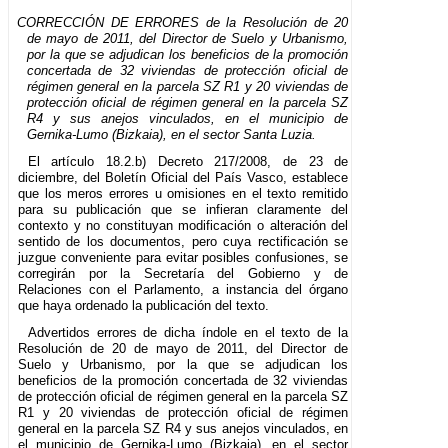
CORRECCIÓN DE ERRORES de la Resolución de 20
de mayo de 2011, del Director de Suelo y Urbanismo,
por la que se adjudican los beneficios de la promoción
concertada de 32 viviendas de protección oficial de
régimen general en la parcela SZ R1 y 20 viviendas de
protección oficial de régimen general en la parcela SZ
R4 y sus anejos vinculados, en el municipio de
Gernika-Lumo (Bizkaia), en el sector Santa Luzia.
El artículo 18.2.b) Decreto 217/2008, de 23 de
diciembre, del Boletín Oficial del País Vasco, establece
que los meros errores u omisiones en el texto remitido
para su publicación que se infieran claramente del
contexto y no constituyan modificación o alteración del
sentido de los documentos, pero cuya rectificación se
juzgue conveniente para evitar posibles confusiones, se
corregirán por la Secretaría del Gobierno y de
Relaciones con el Parlamento, a instancia del órgano
que haya ordenado la publicación del texto.
Advertidos errores de dicha índole en el texto de la
Resolución de 20 de mayo de 2011, del Director de
Suelo y Urbanismo, por la que se adjudican los
beneficios de la promoción concertada de 32 viviendas
de protección oficial de régimen general en la parcela SZ
R1 y 20 viviendas de protección oficial de régimen
general en la parcela SZ R4 y sus anejos vinculados, en
el municipio de Gernika-Lumo (Bizkaia), en el sector