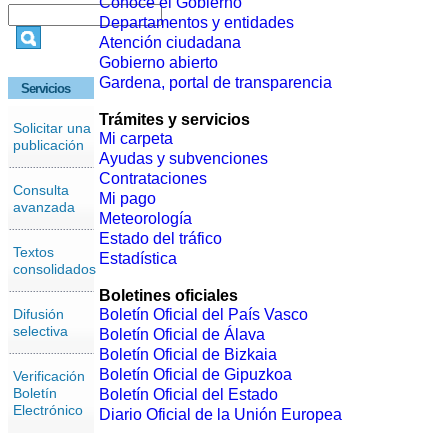
Conoce el Gobierno
Departamentos y entidades
Atención ciudadana
Gobierno abierto
Gardena, portal de transparencia
Servicios
Trámites y servicios
Solicitar una
Mi carpeta
publicación
Ayudas y subvenciones
Contrataciones
Consulta
Mi pago
avanzada
Meteorología
Estado del tráfico
Textos
Estadística
consolidados
Boletines oficiales
Difusión
Boletín Oficial del País Vasco
selectiva
Boletín Oficial de Álava
Boletín Oficial de Bizkaia
Boletín Oficial de Gipuzkoa
Verificación
Boletín
Boletín Oficial del Estado
Electrónico
Diario Oficial de la Unión Europea