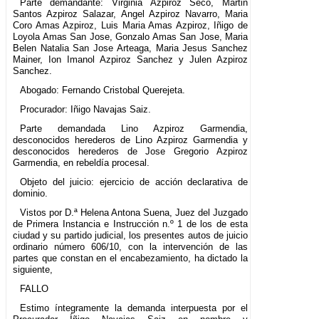
Parte demandante: Virginia Azpiroz Seco, Martin
Santos Azpiroz Salazar, Angel Azpiroz Navarro, Maria
Coro Amas Azpiroz, Luis Maria Amas Azpiroz, Iñigo de
Loyola Amas San Jose, Gonzalo Amas San Jose, Maria
Belen Natalia San Jose Arteaga, Maria Jesus Sanchez
Mainer, Ion Imanol Azpiroz Sanchez y Julen Azpiroz
Sanchez.
Abogado: Fernando Cristobal Querejeta.
Procurador: Iñigo Navajas Saiz.
Parte demandada Lino Azpiroz Garmendia,
desconocidos herederos de Lino Azpiroz Garmendia y
desconocidos herederos de Jose Gregorio Azpiroz
Garmendia, en rebeldía procesal.
Objeto del juicio: ejercicio de acción declarativa de
dominio.
Vistos por D.ª Helena Antona Suena, Juez del Juzgado
de Primera Instancia e Instrucción n.º 1 de los de esta
ciudad y su partido judicial, los presentes autos de juicio
ordinario número 606/10, con la intervención de las
partes que constan en el encabezamiento, ha dictado la
siguiente,
FALLO
Estimo íntegramente la demanda interpuesta por el