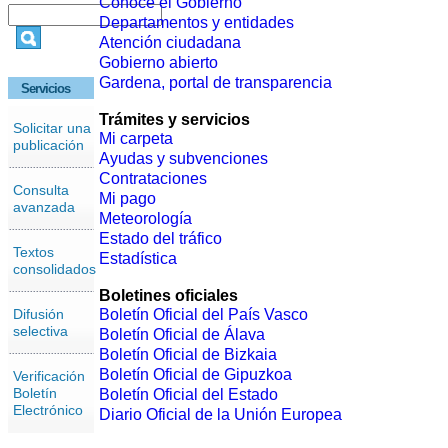
Conoce el Gobierno
Departamentos y entidades
Atención ciudadana
Gobierno abierto
Gardena, portal de transparencia
Servicios
Trámites y servicios
Solicitar una
Mi carpeta
publicación
Ayudas y subvenciones
Contrataciones
Consulta
Mi pago
avanzada
Meteorología
Estado del tráfico
Textos
Estadística
consolidados
Boletines oficiales
Difusión
Boletín Oficial del País Vasco
selectiva
Boletín Oficial de Álava
Boletín Oficial de Bizkaia
Boletín Oficial de Gipuzkoa
Verificación
Boletín
Boletín Oficial del Estado
Electrónico
Diario Oficial de la Unión Europea