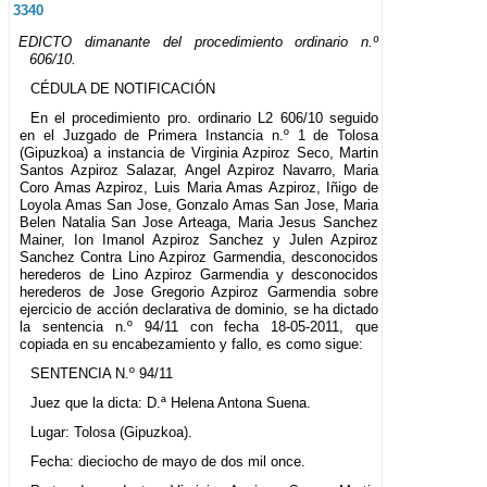
3340
EDICTO dimanante del procedimiento ordinario n.º
606/10.
CÉDULA DE NOTIFICACIÓN
En el procedimiento pro. ordinario L2 606/10 seguido
en el Juzgado de Primera Instancia n.º 1 de Tolosa
(Gipuzkoa) a instancia de Virginia Azpiroz Seco, Martin
Santos Azpiroz Salazar, Angel Azpiroz Navarro, Maria
Coro Amas Azpiroz, Luis Maria Amas Azpiroz, Iñigo de
Loyola Amas San Jose, Gonzalo Amas San Jose, Maria
Belen Natalia San Jose Arteaga, Maria Jesus Sanchez
Mainer, Ion Imanol Azpiroz Sanchez y Julen Azpiroz
Sanchez Contra Lino Azpiroz Garmendia, desconocidos
herederos de Lino Azpiroz Garmendia y desconocidos
herederos de Jose Gregorio Azpiroz Garmendia sobre
ejercicio de acción declarativa de dominio, se ha dictado
la sentencia n.º 94/11 con fecha 18-05-2011, que
copiada en su encabezamiento y fallo, es como sigue:
SENTENCIA N.º 94/11
Juez que la dicta: D.ª Helena Antona Suena.
Lugar: Tolosa (Gipuzkoa).
Fecha: dieciocho de mayo de dos mil once.