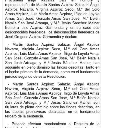
Procurador Íñigo Navajas Saiz en nombre y
representación de Martín Santos Azpiroz Salazar, Ángel
Azpiroz Navarro, Virginia Azpiroz Seco, M.ª del Coro
Amas Azpiroz, Luis María Amas Azpiroz, Íñigo de Loyola
Amas San José, Gonzalo Amas San José, M.ª Belén
Natalia San José Arteaga, y M.ª Jesús Sánchez Mainer
frente a Lino Azpiroz Garmendia y en su caso sus
desconocidos herederos, los desconocidos herederos de
José Gregorio Azpiroz Garmendia y declaro:
- Martín Santos Azpiroz Salazar, Ángel Azpiroz
Navarro, Virginia Azpiroz Seco, M.ª del Coro Amas
Azpiroz, Luis María Amas Azpiroz, Íñigo de Loyola Amas
San José, Gonzalo Amas San José, M.ª Belén Natalia
San José Arteaga, y M.ª Jesús Sánchez Mainer, han
adquirido en pleno dominio las fincas descritas, tanto en
el hecho primero de la demanda, como en el fundamento
jurídico segundo de esta Resolución.
- Martín Santos Azpiroz Salazar, Ángel Azpiroz
Navarro, Virginia Azpiroz Seco, M.ª del Coro Amas
Azpiroz, Luis María Amas Azpiroz, Íñigo de Loyola Amas
San José, Gonzalo Amas San José, M.ª Belén Natalia
San José Arteaga, y M.ª Jesús Sánchez Mainer, son
titulares de pleno dominio sobre las fincas descritas, en
las cuotas proindivisas detalladas en el fundamento
tercero de la sentencia.
- Procede efectuar mandamiento al Registro de la