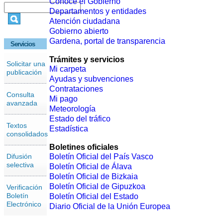
Conoce el Gobierno
Departamentos y entidades
Atención ciudadana
Gobierno abierto
Gardena, portal de transparencia
Servicios
Trámites y servicios
Solicitar una
Mi carpeta
publicación
Ayudas y subvenciones
Contrataciones
Consulta
Mi pago
avanzada
Meteorología
Estado del tráfico
Textos
Estadística
consolidados
Boletines oficiales
Difusión
Boletín Oficial del País Vasco
selectiva
Boletín Oficial de Álava
Boletín Oficial de Bizkaia
Boletín Oficial de Gipuzkoa
Verificación
Boletín
Boletín Oficial del Estado
Electrónico
Diario Oficial de la Unión Europea