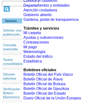
Conoce el Gobierno
Departamentos y entidades
Atención ciudadana
Gobierno abierto
Gardena, portal de transparencia
Servicios
Trámites y servicios
Solicitar una
Mi carpeta
publicación
Ayudas y subvenciones
Contrataciones
Consulta
Mi pago
avanzada
Meteorología
Estado del tráfico
Textos
Estadística
consolidados
Boletines oficiales
Difusión
Boletín Oficial del País Vasco
selectiva
Boletín Oficial de Álava
Boletín Oficial de Bizkaia
Boletín Oficial de Gipuzkoa
Verificación
Boletín
Boletín Oficial del Estado
Electrónico
Diario Oficial de la Unión Europea