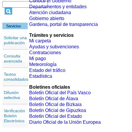
Conoce el Gobierno
Departamentos y entidades
Atención ciudadana
Gobierno abierto
Gardena, portal de transparencia
Servicios
Trámites y servicios
Solicitar una
Mi carpeta
publicación
Ayudas y subvenciones
Contrataciones
Consulta
Mi pago
avanzada
Meteorología
Estado del tráfico
Textos
Estadística
consolidados
Boletines oficiales
Difusión
Boletín Oficial del País Vasco
selectiva
Boletín Oficial de Álava
Boletín Oficial de Bizkaia
Boletín Oficial de Gipuzkoa
Verificación
Boletín
Boletín Oficial del Estado
Electrónico
Diario Oficial de la Unión Europea