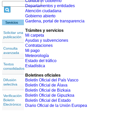
Conoce el Gobierno
Departamentos y entidades
Atención ciudadana
Gobierno abierto
Gardena, portal de transparencia
Servicios
Trámites y servicios
Solicitar una
Mi carpeta
publicación
Ayudas y subvenciones
Contrataciones
Consulta
Mi pago
avanzada
Meteorología
Estado del tráfico
Textos
Estadística
consolidados
Boletines oficiales
Difusión
Boletín Oficial del País Vasco
selectiva
Boletín Oficial de Álava
Boletín Oficial de Bizkaia
Boletín Oficial de Gipuzkoa
Verificación
Boletín
Boletín Oficial del Estado
Electrónico
Diario Oficial de la Unión Europea