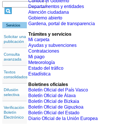
Conoce el Gobierno
Departamentos y entidades
Atención ciudadana
Gobierno abierto
Gardena, portal de transparencia
Servicios
Trámites y servicios
Solicitar una
Mi carpeta
publicación
Ayudas y subvenciones
Contrataciones
Consulta
Mi pago
avanzada
Meteorología
Estado del tráfico
Textos
Estadística
consolidados
Boletines oficiales
Difusión
Boletín Oficial del País Vasco
selectiva
Boletín Oficial de Álava
Boletín Oficial de Bizkaia
Boletín Oficial de Gipuzkoa
Verificación
Boletín
Boletín Oficial del Estado
Electrónico
Diario Oficial de la Unión Europea