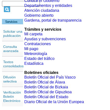
Conoce el Gobierno
Departamentos y entidades
Atención ciudadana
Gobierno abierto
Gardena, portal de transparencia
Servicios
Trámites y servicios
Solicitar una
Mi carpeta
publicación
Ayudas y subvenciones
Contrataciones
Consulta
Mi pago
avanzada
Meteorología
Estado del tráfico
Textos
Estadística
consolidados
Boletines oficiales
Difusión
Boletín Oficial del País Vasco
selectiva
Boletín Oficial de Álava
Boletín Oficial de Bizkaia
Boletín Oficial de Gipuzkoa
Verificación
Boletín
Boletín Oficial del Estado
Electrónico
Diario Oficial de la Unión Europea