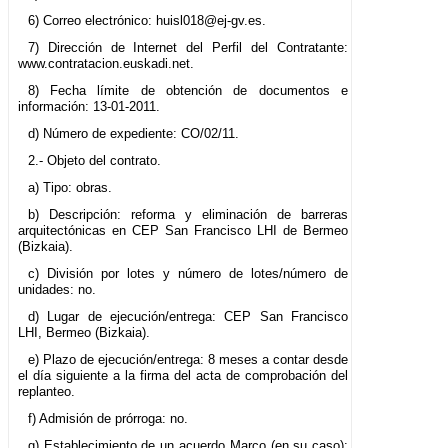
6) Correo electrónico: huisl018@ej-gv.es.
7) Dirección de Internet del Perfil del Contratante:
www.contratacion.euskadi.net.
8) Fecha límite de obtención de documentos e
información: 13-01-2011.
d) Número de expediente: CO/02/11.
2.- Objeto del contrato.
a) Tipo: obras.
b) Descripción: reforma y eliminación de barreras
arquitectónicas en CEP San Francisco LHI de Bermeo
(Bizkaia).
c) División por lotes y número de lotes/número de
unidades: no.
d) Lugar de ejecución/entrega: CEP San Francisco
LHI, Bermeo (Bizkaia).
e) Plazo de ejecución/entrega: 8 meses a contar desde
el día siguiente a la firma del acta de comprobación del
replanteo.
f) Admisión de prórroga: no.
g) Establecimiento de un acuerdo Marco (en su caso):