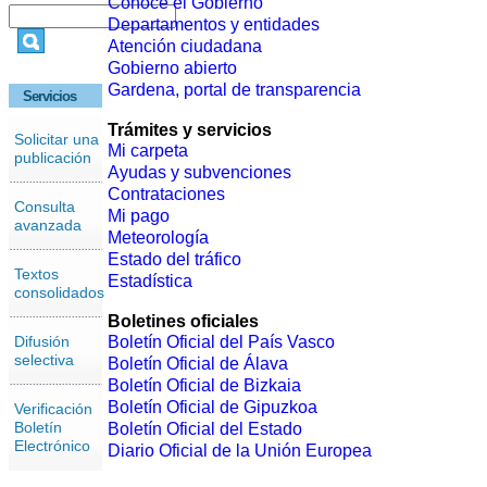
Conoce el Gobierno
Departamentos y entidades
Atención ciudadana
Gobierno abierto
Gardena, portal de transparencia
Servicios
Trámites y servicios
Solicitar una
Mi carpeta
publicación
Ayudas y subvenciones
Contrataciones
Consulta
Mi pago
avanzada
Meteorología
Estado del tráfico
Textos
Estadística
consolidados
Boletines oficiales
Difusión
Boletín Oficial del País Vasco
selectiva
Boletín Oficial de Álava
Boletín Oficial de Bizkaia
Boletín Oficial de Gipuzkoa
Verificación
Boletín
Boletín Oficial del Estado
Electrónico
Diario Oficial de la Unión Europea