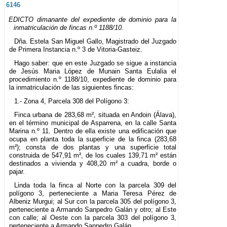
6146
EDICTO dimanante del expediente de dominio para la
inmatriculación de fincas n.º 1188/10.
Dña. Estela San Miguel Gallo, Magistrado del Juzgado
de Primera Instancia n.º 3 de Vitoria-Gasteiz.
Hago saber: que en este Juzgado se sigue a instancia
de Jesús Maria López de Munain Santa Eulalia el
procedimiento n.º 1188/10, expediente de dominio para
la inmatriculación de las siguientes fincas:
1.- Zona 4, Parcela 308 del Polígono 3:
Finca urbana de 283,68 m², situada en Andoin (Álava),
en el término municipal de Asparrena, en la calle Santa
Marina n.º 11. Dentro de ella existe una edificación que
ocupa en planta toda la superficie de la finca (283,68
m²); consta de dos plantas y una superficie total
construida de 547,91 m², de los cuales 139,71 m² están
destinados a vivienda y 408,20 m² a cuadra, borde o
pajar.
Linda toda la finca al Norte con la parcela 309 del
polígono 3, perteneciente a Maria Teresa Pérez de
Albeniz Murgui; al Sur con la parcela 305 del polígono 3,
perteneciente a Armando Sanpedro Galán y otro; al Este
con calle; al Oeste con la parcela 303 del polígono 3,
perteneciente a Armando Sanpedro Galán.