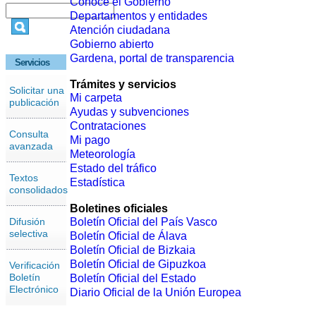
Conoce el Gobierno
Departamentos y entidades
Atención ciudadana
Gobierno abierto
Gardena, portal de transparencia
Servicios
Trámites y servicios
Solicitar una
Mi carpeta
publicación
Ayudas y subvenciones
Contrataciones
Consulta
Mi pago
avanzada
Meteorología
Estado del tráfico
Textos
Estadística
consolidados
Boletines oficiales
Difusión
Boletín Oficial del País Vasco
selectiva
Boletín Oficial de Álava
Boletín Oficial de Bizkaia
Boletín Oficial de Gipuzkoa
Verificación
Boletín
Boletín Oficial del Estado
Electrónico
Diario Oficial de la Unión Europea