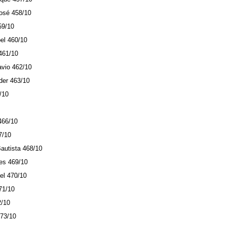
osé 458/10
59/10
el 460/10
461/10
avio 462/10
nder 463/10
/10
0
466/10
7/10
autista 468/10
es 469/10
el 470/10
71/10
2/10
473/10