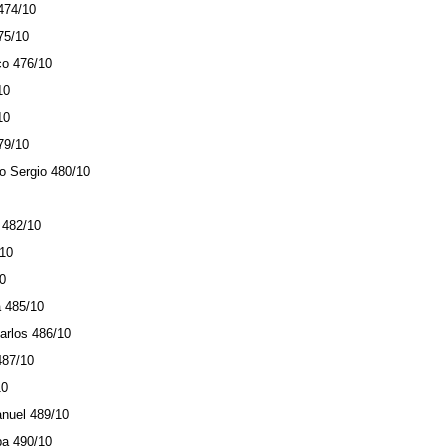
 474/10
75/10
co 476/10
10
10
79/10
o Sergio 480/10
0
 482/10
/10
10
a 485/10
rlos 486/10
487/10
10
anuel 489/10
ba 490/10