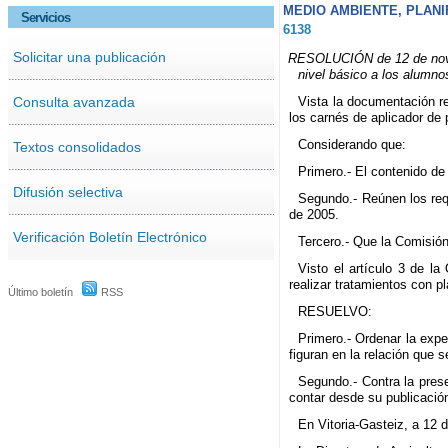
MEDIO AMBIENTE, PLANI
Servicios
6138
Solicitar una publicación
RESOLUCIÓN de 12 de noviem
nivel básico a los alumno
Consulta avanzada
Vista la documentación re
los carnés de aplicador de p
Considerando que:
Textos consolidados
Primero.- El contenido d
Difusión selectiva
Segundo.- Reúnen los req
de 2005.
Verificación Boletín Electrónico
Tercero.- Que la Comisió
Visto el artículo 3 de l
realizar tratamientos con p
Último boletín
RSS
RESUELVO:
Primero.- Ordenar la expe
figuran en la relación que 
Segundo.- Contra la prese
contar desde su publicació
En Vitoria-Gasteiz, a 12 