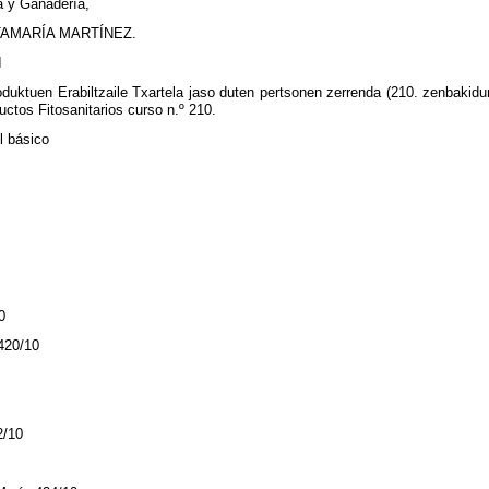
ra y Ganadería,
TAMARÍA MARTÍNEZ.
I
ktuen Erabiltzaile Txartela jaso duten pertsonen zerrenda (210. zenbakidun
ctos Fitosanitarios curso n.º 210.
l básico
0
420/10
2/10