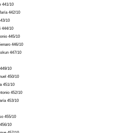
o 441/10
aría 442/10
443/10
i 444/10
onio 445/10
Genaro 446/10
zaskun 447/10
 449/10
nuel 450/10
ía 451/10
ntonio 452/10
aría 453/10
so 455/10
 456/10
ique 457/10