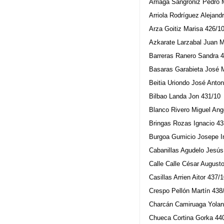
Arriaga Sangroniz Pedro 
Arriola Rodríguez Alejand
Arza Goitiz Marisa 426/1
Azkarate Larzabal Juan M
Barreras Ranero Sandra 
Basaras Garabieta José 
Beitia Uriondo José Anton
Bilbao Landa Jon 431/10
Blanco Rivero Miguel Ang
Bringas Rozas Ignacio 43
Burgoa Gumicio Josepe I
Cabanillas Agudelo Jesús
Calle Calle César August
Casillas Arrien Aitor 437/
Crespo Pellón Martín 438
Charcán Camiruaga Yolan
Chueca Cortina Gorka 44