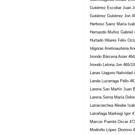
Gutiérrez Escobar Juan J
Gutiérrez Gutiérrez Jon 4
Herboso Sainz María Isab
Hernando Muñoz Gabriel 
Hurtado Hilares Félix Oct
Idigoras Areitioaurtena A
Iriondo Bárcena Asier 464
Iriondo Letona Jon 465/1
Lanas Llaguno Natividad 
Landa Luzarraga Pello 46
Larena San Martín Juan B
Larena Serna María Dolor
Larracoechea Meabe Isab
Larrañaga Markiegi Igor 4
Marcos Puente Oscar 47
Modroño López Dionisio 