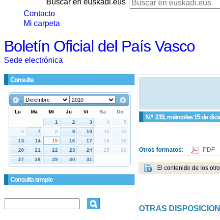
Buscar en euskadi.eus
Contacto
Mi carpeta
Boletín Oficial del País Vasco
Sede electrónica
Consulta
N.º
239
, miércoles 15 de dic
Otros formatos:
PDF
El contenido de los otr
Consulta simple
OTRAS DISPOSICIO