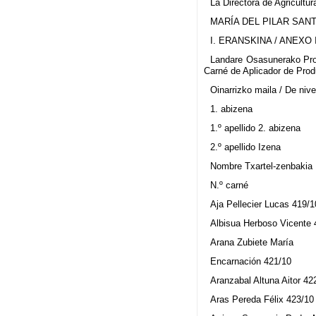
La Directora de Agricultu
MARÍA DEL PILAR SAN
I. ERANSKINA / ANEXO 
Landare Osasunerako Produ
Carné de Aplicador de Produ
Oinarrizko maila / De nive
1. abizena
1.º apellido 2. abizena
2.º apellido Izena
Nombre Txartel-zenbakia
N.º carné
Aja Pellecier Lucas 419/1
Albisua Herboso Vicente 
Arana Zubiete María
Encarnación 421/10
Aranzabal Altuna Aitor 42
Aras Pereda Félix 423/10