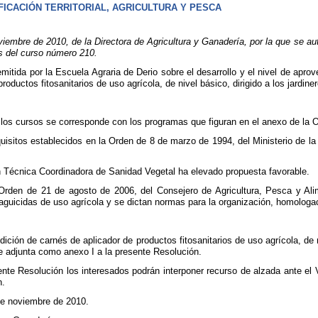
FICACIÓN TERRITORIAL, AGRICULTURA Y PESCA
bre de 2010, de la Directora de Agricultura y Ganadería, por la que se autor
s del curso número 210.
mitida por la Escuela Agraria de Derio sobre el desarrollo y el nivel de apr
roductos fitosanitarios de uso agrícola, de nivel básico, dirigido a los jardin
e los cursos se corresponde con los programas que figuran en el anexo de la
uisitos establecidos en la Orden de 8 de marzo de 1994, del Ministerio de 
n Técnica Coordinadora de Sanidad Vegetal ha elevado propuesta favorable.
a Orden de 21 de agosto de 2006, del Consejero de Agricultura, Pesca y Alim
laguicidas de uso agrícola y se dictan normas para la organización, homologa
dición de carnés de aplicador de productos fitosanitarios de uso agrícola, de
se adjunta como anexo I a la presente Resolución.
nte Resolución los interesados podrán interponer recurso de alzada ante el
n.
de noviembre de 2010.