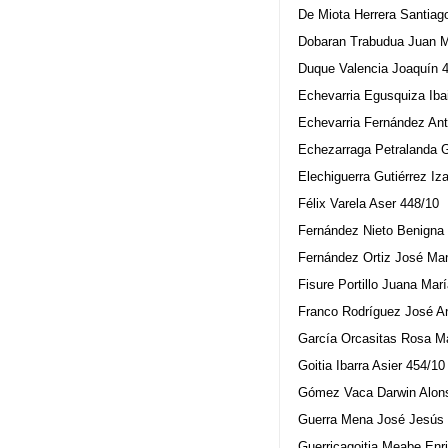
De Miota Herrera Santiag
Dobaran Trabudua Juan M
Duque Valencia Joaquín 
Echevarria Egusquiza Iba
Echevarria Fernández Ant
Echezarraga Petralanda 
Elechiguerra Gutiérrez I
Félix Varela Aser 448/10
Fernández Nieto Benigna
Fernández Ortiz José Ma
Fisure Portillo Juana Mar
Franco Rodríguez José A
García Orcasitas Rosa M
Goitia Ibarra Asier 454/10
Gómez Vaca Darwin Alon
Guerra Mena José Jesús
Guerricagoitia Meabe Enr