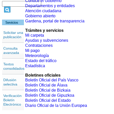
Conoce el Gobierno
Departamentos y entidades
Atención ciudadana
Gobierno abierto
Gardena, portal de transparencia
Servicios
Trámites y servicios
Solicitar una
Mi carpeta
publicación
Ayudas y subvenciones
Contrataciones
Consulta
Mi pago
avanzada
Meteorología
Estado del tráfico
Textos
Estadística
consolidados
Boletines oficiales
Difusión
Boletín Oficial del País Vasco
selectiva
Boletín Oficial de Álava
Boletín Oficial de Bizkaia
Boletín Oficial de Gipuzkoa
Verificación
Boletín
Boletín Oficial del Estado
Electrónico
Diario Oficial de la Unión Europea