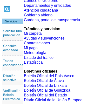
Conoce el Gobierno
Departamentos y entidades
Atención ciudadana
Gobierno abierto
Gardena, portal de transparencia
Servicios
Trámites y servicios
Solicitar una
Mi carpeta
publicación
Ayudas y subvenciones
Contrataciones
Consulta
Mi pago
avanzada
Meteorología
Estado del tráfico
Textos
Estadística
consolidados
Boletines oficiales
Difusión
Boletín Oficial del País Vasco
selectiva
Boletín Oficial de Álava
Boletín Oficial de Bizkaia
Boletín Oficial de Gipuzkoa
Verificación
Boletín
Boletín Oficial del Estado
Electrónico
Diario Oficial de la Unión Europea