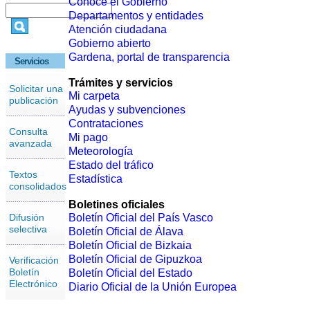
Conoce el Gobierno
Departamentos y entidades
Atención ciudadana
Gobierno abierto
Gardena, portal de transparencia
Servicios
Trámites y servicios
Solicitar una
Mi carpeta
publicación
Ayudas y subvenciones
Contrataciones
Consulta
Mi pago
avanzada
Meteorología
Estado del tráfico
Textos
Estadística
consolidados
Boletines oficiales
Difusión
Boletín Oficial del País Vasco
selectiva
Boletín Oficial de Álava
Boletín Oficial de Bizkaia
Boletín Oficial de Gipuzkoa
Verificación
Boletín
Boletín Oficial del Estado
Electrónico
Diario Oficial de la Unión Europea