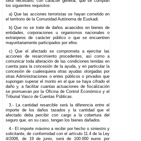
será necesario, con carácter general, que se cumplan
los siguientes requisitos:
a) Que las acciones terroristas se hayan cometido en
el territorio de la Comunidad Autónoma de Euskadi.
b) Que no se trate de daños acaecidos en bienes de
entidades, corporaciones u organismos nacionales o
extranjeros de carácter público o que se encuentren
mayoritariamente participados por ellos.
c) Que el afectado se comprometa a ejercitar las
acciones de resarcimiento procedentes, así como a
comunicar toda alteración de las condiciones tenidas en
cuenta para la concesión de la ayuda, y en particular la
concesión de cualesquiera otras ayudas otorgadas por
otras Administraciones o entes públicos o privados que
supongan superar el monto en el que se haya cifrado el
daño y, a facilitar cuantas actuaciones de fiscalización
se promuevan por la Oficina de Control Económico y el
Tribunal Vasco de Cuentas Públicas.
3.- La cantidad resarcible será la diferencia entre el
importe de los daños tasados y la cantidad que el
afectado deba percibir con cargo a la cobertura del
seguro que, en su caso, tengan los bienes dañados.
4.- El importe máximo a recibir por hecho o siniestro y
solicitante, de conformidad con el artículo 11.4 de la Ley
4/2008, de 19 de junio, será de 100.000 euros por