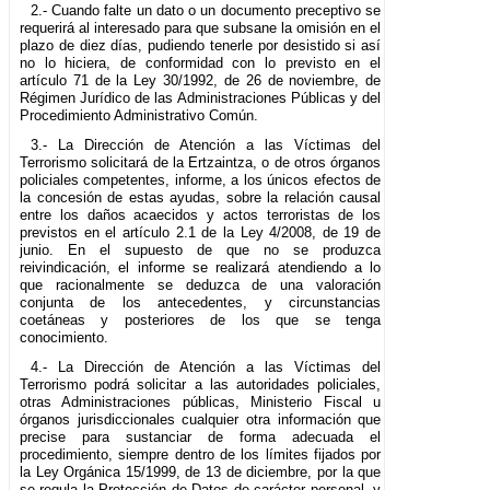
2.- Cuando falte un dato o un documento preceptivo se
requerirá al interesado para que subsane la omisión en el
plazo de diez días, pudiendo tenerle por desistido si así
no lo hiciera, de conformidad con lo previsto en el
artículo 71 de la Ley 30/1992, de 26 de noviembre, de
Régimen Jurídico de las Administraciones Públicas y del
Procedimiento Administrativo Común.
3.- La Dirección de Atención a las Víctimas del
Terrorismo solicitará de la Ertzaintza, o de otros órganos
policiales competentes, informe, a los únicos efectos de
la concesión de estas ayudas, sobre la relación causal
entre los daños acaecidos y actos terroristas de los
previstos en el artículo 2.1 de la Ley 4/2008, de 19 de
junio. En el supuesto de que no se produzca
reivindicación, el informe se realizará atendiendo a lo
que racionalmente se deduzca de una valoración
conjunta de los antecedentes, y circunstancias
coetáneas y posteriores de los que se tenga
conocimiento.
4.- La Dirección de Atención a las Víctimas del
Terrorismo podrá solicitar a las autoridades policiales,
otras Administraciones públicas, Ministerio Fiscal u
órganos jurisdiccionales cualquier otra información que
precise para sustanciar de forma adecuada el
procedimiento, siempre dentro de los límites fijados por
la Ley Orgánica 15/1999, de 13 de diciembre, por la que
se regula la Protección de Datos de carácter personal, y