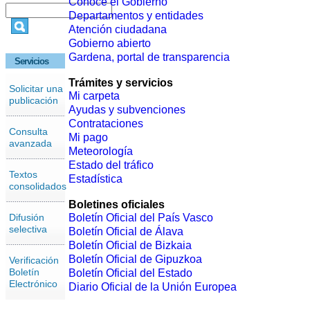
Conoce el Gobierno
Departamentos y entidades
Atención ciudadana
Gobierno abierto
Gardena, portal de transparencia
Servicios
Trámites y servicios
Solicitar una
Mi carpeta
publicación
Ayudas y subvenciones
Contrataciones
Consulta
Mi pago
avanzada
Meteorología
Estado del tráfico
Textos
Estadística
consolidados
Boletines oficiales
Difusión
Boletín Oficial del País Vasco
selectiva
Boletín Oficial de Álava
Boletín Oficial de Bizkaia
Boletín Oficial de Gipuzkoa
Verificación
Boletín
Boletín Oficial del Estado
Electrónico
Diario Oficial de la Unión Europea