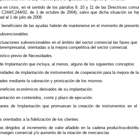
 en crisis, en el sentido de los párrafos 9, 10 y 11 de las Directrices com
C244/C244/02, de 1 de octubre de 2004), salvo que dicha situación se ha
ad al 1 de julio de 2008.
er beneficiario de las ayudas habrán de mantenerse en el momento de presenta
subvencionables.
ctuaciones subvencionables en el ámbito del sector comercial las fases que 
erempresarial, orientadas a la mejora competitiva del sector comercial.
nóstico previo de Necesidades.
 de Implantación que incluya, al menos, alguno de los siguientes conceptos:
tunidades de implantación de instrumentos de cooperación para la mejora de la
ades mediante la valoración y priorización de los mismos.
beneficios económicos derivados de su implantación.
plantación en contenidos, coste y plazo de ejecución.
lanes de Implantación que promuevan la creación de instrumentos en el á
 orientados a la fidelización de los clientes.
as dirigidos al incremento de valor añadido en la cadena productiva-distrib
 margen comercial y/o aumento de la rotación de mercancías.