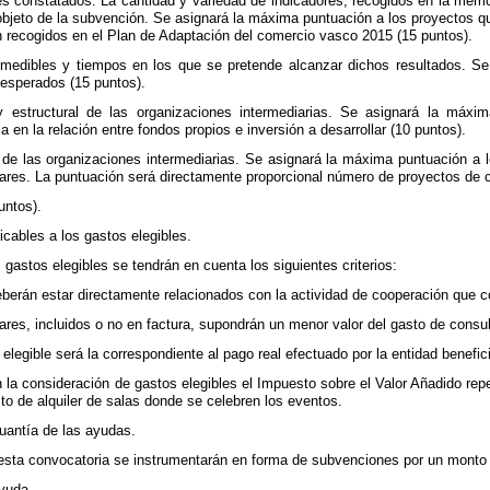
es constatados. La cantidad y variedad de indicadores, recogidos en la mem
objeto de la subvención. Se asignará la máxima puntuación a los proyectos 
n recogidos en el Plan de Adaptación del comercio vasco 2015 (15 puntos).
y medibles y tiempos en los que se pretende alcanzar dichos resultados. 
 esperados (15 puntos).
 estructural de las organizaciones intermediarias. Se asignará la máxi
en la relación entre fondos propios e inversión a desarrollar (10 puntos).
 de las organizaciones intermediarias. Se asignará la máxima puntuación a l
ares. La puntuación será directamente proporcional número de proyectos de ca
untos).
licables a los gastos elegibles.
s gastos elegibles se tendrán en cuenta los siguientes criterios:
eberán estar directamente relacionados con la actividad de cooperación que c
ares, incluidos o no en factura, supondrán un menor valor del gasto de consul
 elegible será la correspondiente al pago real efectuado por la entidad benefic
 la consideración de gastos elegibles el Impuesto sobre el Valor Añadido reper
to de alquiler de salas donde se celebren los eventos.
cuantía de las ayudas.
 esta convocatoria se instrumentarán en forma de subvenciones por un monto 
Ayuda.