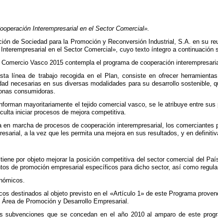
peración Interempresarial en el Sector Comercial».
ión de Sociedad para la Promoción y Reconversión Industrial, S.A. en su reun
nterempresarial en el Sector Comercial», cuyo texto íntegro a continuación s
l Comercio Vasco 2015 contempla el programa de cooperación interempresaria
 esta línea de trabajo recogida en el Plan, consiste en ofrecer herramienta
idad necesarias en sus diversas modalidades para su desarrollo sostenible, 
sonas consumidoras.
forman mayoritariamente el tejido comercial vasco, se le atribuye entre sus
iculta iniciar procesos de mejora competitiva.
ta en marcha de procesos de cooperación interempresarial, los comerciantes 
sarial, a la vez que les permita una mejora en sus resultados, y en definitiv
tiene por objeto mejorar la posición competitiva del sector comercial del Pa
ntos de promoción empresarial específicos para dicho sector, así como regula
onómicos.
os destinados al objeto previsto en el «Artículo 1» de este Programa proven
l Área de Promoción y Desarrollo Empresarial.
 las subvenciones que se concedan en el año 2010 al amparo de este progr