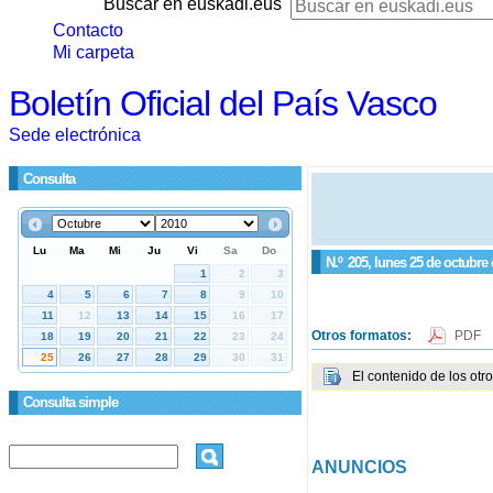
Buscar en euskadi.eus
Contacto
Mi carpeta
Boletín Oficial del País Vasco
Sede electrónica
Consulta
N.º
205
, lunes 25 de octubre
Otros formatos:
PDF
El contenido de los otr
Consulta simple
ANUNCIOS