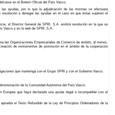
licarse en el Boletín Oficial del País Vasco.
e las ayudas, por lo que la adjudicación de las mismas se efectuará
 resolución a denegar las ayudas en el caso en que éstas superen el
ancia, el Director General de SPRI, S.A. emitirá resolución en la que se
aís Vasco y en la web de SPRI, S.A.
rama las Organizaciones Empresariales de Comercio de ámbito, al menos,
creación de instrumentos de promoción en el ámbito de la cooperación
 obligaciones que mantenga con el Grupo SPRI y con el Gobierno Vasco.
la Administración de la Comunidad Autónoma del País Vasco.
ón Europea que haya declarado una ayuda ilegal e incompatible con el
e aprueba el Texto Refundido de la Ley de Principios Ordenadores de la