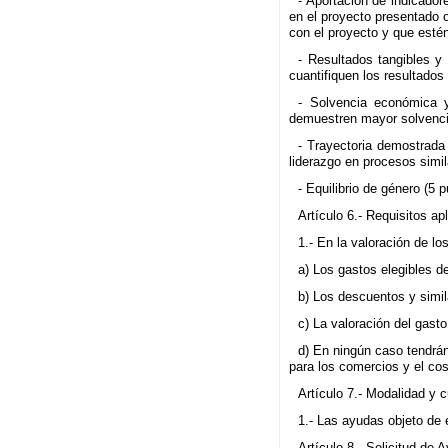
- Aportación de indicador
en el proyecto presentado 
con el proyecto y que esté
- Resultados tangibles 
cuantifiquen los resultados
- Solvencia económica y
demuestren mayor solvencia 
- Trayectoria demostrada
liderazgo en procesos simil
- Equilibrio de género (5 p
Artículo 6.- Requisitos ap
1.- En la valoración de lo
a) Los gastos elegibles d
b) Los descuentos y simil
c) La valoración del gasto
d) En ningún caso tendrán
para los comercios y el cos
Artículo 7.- Modalidad y 
1.- Las ayudas objeto de
Artículo 8.- Solicitud de 