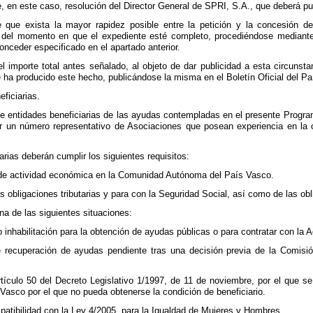
, en este caso, resolución del Director General de SPRI, S.A., que deberá pub
e que exista la mayor rapidez posible entre la petición y la concesión d
del momento en que el expediente esté completo, procediéndose mediante
onceder especificado en el apartado anterior.
 el importe total antes señalado, al objeto de dar publicidad a esta circunst
e ha producido este hecho, publicándose la misma en el Boletín Oficial del P
eficiarias.
 de entidades beneficiarias de las ayudas contempladas en el presente Prog
or un número representativo de Asociaciones que posean experiencia en la 
arias deberán cumplir los siguientes requisitos:
 de actividad económica en la Comunidad Autónoma del País Vasco.
sus obligaciones tributarias y para con la Seguridad Social, así como de las
na de las siguientes situaciones:
 o inhabilitación para la obtención de ayudas públicas o para contratar con 
e recuperación de ayudas pendiente tras una decisión previa de la Comisi
rtículo 50 del Decreto Legislativo 1/1997, de 11 de noviembre, por el que s
Vasco por el que no pueda obtenerse la condición de beneficiario.
patibilidad con la Ley 4/2005, para la Igualdad de Mujeres y Hombres.