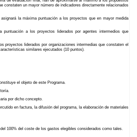
oria de evaluación final, han de aproximarse al máximo a los propuestos
que constaten un mayor número de indicadores directamente relacionados
Se asignará la máxima puntuación a los proyectos que en mayor medida
ma puntuación a los proyectos liderados por agentes intermedios que
os proyectos liderados por organizaciones intermedias que constaten el
racterísticas similares ejecutados (10 puntos).
onstituye el objeto de este Programa.
toría.
iaria por dicho concepto.
cutido en factura, la difusión del programa, la elaboración de materiales
del 100% del coste de los gastos elegibles considerados como tales.