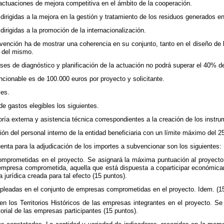
actuaciones de mejora competitiva en el ámbito de la cooperación.
dirigidas a la mejora en la gestión y tratamiento de los residuos generados en
dirigidas a la promoción de la internacionalización.
vención ha de mostrar una coherencia en su conjunto, tanto en el diseño de l
n del mismo.
fases de diagnóstico y planificación de la actuación no podrá superar el 40% 
cionable es de 100.000 euros por proyecto y solicitante.
les.
de gastos elegibles los siguientes.
oría externa y asistencia técnica correspondientes a la creación de los inst
ión del personal interno de la entidad beneficiaria con un límite máximo del 
cuenta para la adjudicación de los importes a subvencionar son los siguientes:
mprometidas en el proyecto. Se asignará la máxima puntuación al proyecto
 empresa comprometida, aquella que está dispuesta a coparticipar económic
 jurídica creada para tal efecto (15 puntos).
leadas en el conjunto de empresas comprometidas en el proyecto. Idem. (15
a en los Territorios Históricos de las empresas integrantes en el proyecto. 
itorial de las empresas participantes (15 puntos).