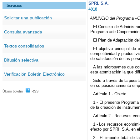
SPRI, S.A.
Servicios
4918
Solicitar una publicación
ANUNCIO del Programa «Coo
El Consejo de Administrac
Consulta avanzada
Programa «de Cooperación I
El Plan de Adaptación de
Textos consolidados
El objetivo principal de
competitividad y productiv
de satisfacción de las per
Difusión selectiva
A las micropymes que con
esta atomización la que dif
Verificación Boletín Electrónico
Sólo a través de la pues
en su posicionamiento empre
Último boletín
RSS
Artículo 1.- Objeto.
1.- El presente Programa 
de la creación de instrume
Artículo 2.- Recursos ec
1.- Los recursos económic
efecto por SPRI, S.A. en e
2.- El importe total de