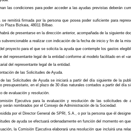
únan las condiciones para poder acceder a las ayudas previstas deberán cum
a se remitirá firmada por la persona que posea poder suficiente para repres
icio Plaza Bizkaia, 48011 Bilbao.
 habrá de presentarse en la dirección anterior, acompañada de la siguiente d
 subvencionable a realizar con indicación de la fecha de inicio y fin de la mi
del proyecto para el que se solicita la ayuda que contemple los gastos elegibl
e del representante legal de la entidad conforme al modelo facilitado en el «a
arial del representante legal de la entidad.
sentación de las Solicitudes de Ayuda.
de las Solicitudes de Ayuda se iniciará a partir del día siguiente de la pub
o presupuestario, en el plazo de 30 días naturales contados a partir del día si
to de evaluación y resolución.
Comisión Ejecutiva para la evaluación y resolución de las solicitudes 
y serán nombrados por el Consejo de Administración de la Sociedad.
sidida por el Director General de SPRI, S.A., o por la persona que él designe
icitudes de ayuda se efectuará ordenadamente en función del momento en que
aluación, la Comisión Ejecutiva elaborará una resolución que incluirá una re