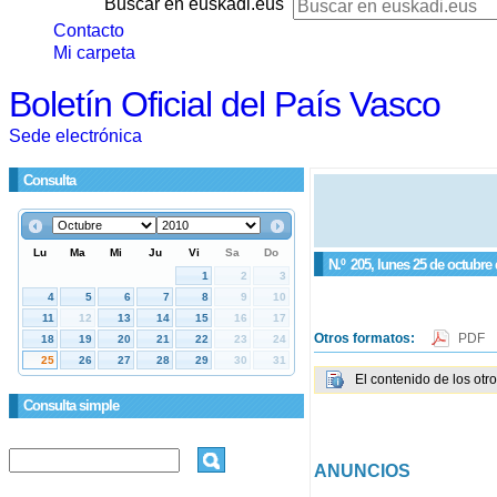
Buscar en euskadi.eus
Contacto
Mi carpeta
Boletín Oficial del País Vasco
Sede electrónica
Consulta
N.º
205
, lunes 25 de octubre
Otros formatos:
PDF
El contenido de los otr
Consulta simple
ANUNCIOS