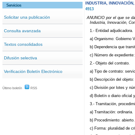
INDUSTRIA, INNOVACIÓN
Servicios
4913
Solicitar una publicación
ANUNCIO por el que se da p
Industria, Innovación, Co
Consulta avanzada
1.- Entidad adjudicadora.
a) Organismo: Gobierno V
Textos consolidados
b) Dependencia que trami
c) Número de expediente:
Difusión selectiva
2.- Objeto del contrato.
Verificación Boletín Electrónico
a) Tipo de contrato: servi
b) Descripción del objeto
c) División por lotes y nú
Último boletín
RSS
d) Boletín o diario oficia
3.- Tramitación, procedim
a) Tramitación: ordinaria.
b) Procedimiento: abierto.
c) Forma: pluralidad de cr