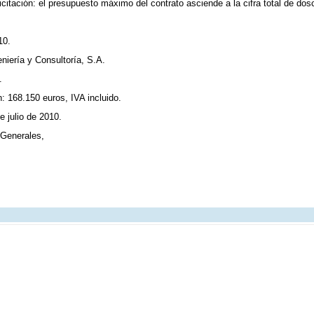
citación: el presupuesto máximo del contrato asciende a la cifra total de dosc
10.
eniería y Consultoría, S.A.
.
n: 168.150 euros, IVA incluido.
e julio de 2010.
 Generales,
.