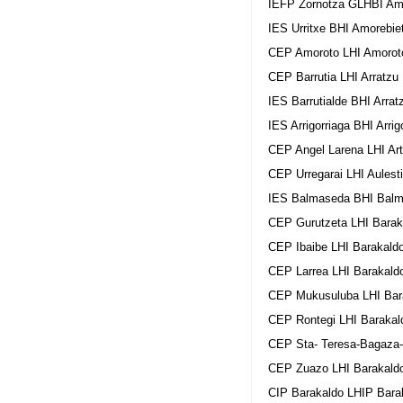
IEFP Zornotza GLHBI Amo
IES Urritxe BHI Amorebie
CEP Amoroto LHI Amoroto
CEP Barrutia LHI Arratzu
IES Barrutialde BHI Arrat
IES Arrigorriaga BHI Arrig
CEP Angel Larena LHI Art
CEP Urregarai LHI Aulest
IES Balmaseda BHI Balm
CEP Gurutzeta LHI Barak
CEP Ibaibe LHI Barakaldo
CEP Larrea LHI Barakaldo
CEP Mukusuluba LHI Bara
CEP Rontegi LHI Barakal
CEP Sta- Teresa-Bagaza-
CEP Zuazo LHI Barakaldo
CIP Barakaldo LHIP Bara