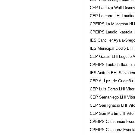
CEP Lamuza-Walt Disney S
CEP Lateorro LHI Laudio/
CPEIPS La Milagrosa HLB
CPEIPS Laudio Ikastola 
IES Canciller Ayala-Greg
IES Municipal Llodio BHI 
CEP Garazi LHI Legutio A
CPEIPS Lautada Ikastola 
IES Aniturri BHI Salvatie
CEP A. Lpz. de Guereñu-J
CEP Luis Dorao LHI Vitor
CEP Samaniego LHI Vitor
CEP San Ignacio LHI Vito
CEP San Martin LHI Vitor
CPEIPS Calasancio Escol
CPEIPS Calasanz Escolap