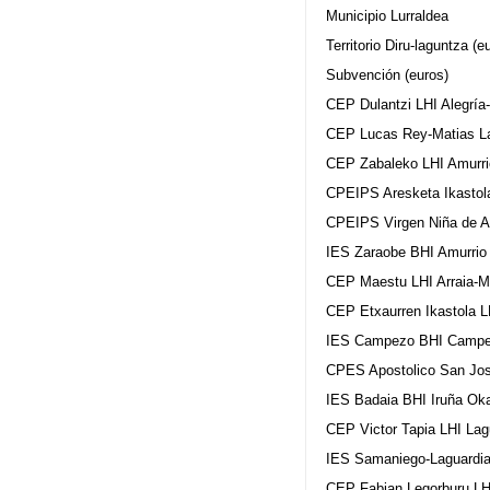
Municipio Lurraldea
Territorio Diru-laguntza (e
Subvención (euros)
CEP Dulantzi LHI Alegría
CEP Lucas Rey-Matias La
CEP Zabaleko LHI Amurri
CPEIPS Aresketa Ikastol
CPEIPS Virgen Niña de A
IES Zaraobe BHI Amurrio
CEP Maestu LHI Arraia-M
CEP Etxaurren Ikastola L
IES Campezo BHI Campe
CPES Apostolico San Jos
IES Badaia BHI Iruña Oka
CEP Victor Tapia LHI Lag
IES Samaniego-Laguardia
CEP Fabian Legorburu LHI