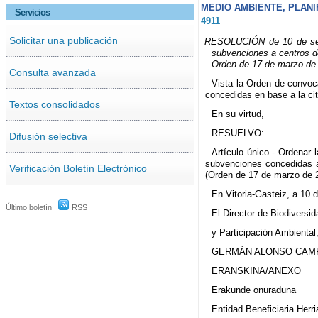
MEDIO AMBIENTE, PLANI
Servicios
4911
Solicitar una publicación
RESOLUCIÓN de 10 de septi
subvenciones a centros d
Orden de 17 de marzo de 2
Consulta avanzada
Vista la Orden de convoca
concedidas en base a la ci
Textos consolidados
En su virtud,
RESUELVO:
Difusión selectiva
Artículo único.- Ordenar 
subvenciones concedidas a
Verificación Boletín Electrónico
(Orden de 17 de marzo de 
En Vitoria-Gasteiz, a 10 
Último boletín
RSS
El Director de Biodiversid
y Participación Ambiental
GERMÁN ALONSO CAM
ERANSKINA/ANEXO
Erakunde onuraduna
Entidad Beneficiaria Herri