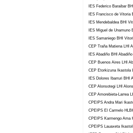
IES Federico Baraibar BH
IES Francisco de Vitoria 
IES Mendebaldea BHI Vito
IES Miguel de Unamuno BH
IES Samaniego BHI Vitori
CEP Traña Matiena LHI A
IES Abadiño BHI Abadiño
CEP Buenos Aires LHI Aba
CEP Etorkizuna Ikastola 
IES Dolores Ibarruri BHI
CEP Alonsotegi LHI Alons
CEP Amorebieta-Larrea L
CPEIPS Andra Mari Ikast
CPEIPS El Carmelo HLBH
CPEIPS Karmengo Ama HL
CPEIPS Lauaxeta Ikastol