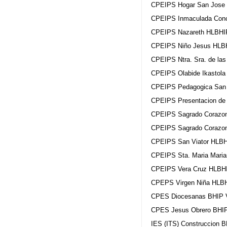
CPEIPS Hogar San Jose H
CPEIPS Inmaculada Conce
CPEIPS Nazareth HLBHIP 
CPEIPS Niño Jesus HLBHI
CPEIPS Ntra. Sra. de las
CPEIPS Olabide Ikastola 
CPEIPS Pedagogica San P
CPEIPS Presentacion de 
CPEIPS Sagrado Corazon 
CPEIPS Sagrado Corazon 
CPEIPS San Viator HLBHI
CPEIPS Sta. Maria Marian
CPEIPS Vera Cruz HLBHIP
CPEPS Virgen Niña HLBHI
CPES Diocesanas BHIP Vi
CPES Jesus Obrero BHIP 
IES (ITS) Construccion BH