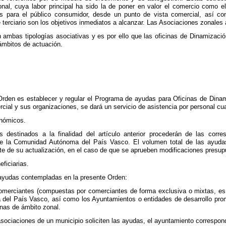
nal, cuya labor principal ha sido la de poner en valor el comercio como e
os para el público consumidor, desde un punto de vista comercial, así c
e terciario son los objetivos inmediatos a alcanzar. Las Asociaciones zonale
 ambas tipologías asociativas y es por ello que las oficinas de Dinamización
ámbitos de actuación.
Orden es establecer y regular el Programa de ayudas para Oficinas de Dinami
rcial y sus organizaciones, se dará un servicio de asistencia por personal cua
onómicos.
 destinados a la finalidad del artículo anterior procederán de las corre
 la Comunidad Autónoma del País Vasco. El volumen total de las ayudas a
te de su actualización, en el caso de que se aprueben modificaciones presupu
eficiarias.
 ayudas contempladas en la presente Orden:
omerciantes (compuestas por comerciantes de forma exclusiva o mixtas, es d
del País Vasco, así como los Ayuntamientos o entidades de desarrollo pro
inas de ámbito zonal.
asociaciones de un municipio soliciten las ayudas, el ayuntamiento correspon