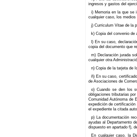
ingresos y gastos del ejerc
i) Memoria en la que se 
cualquier caso, los medios 
j) Curriculum Vitae de la 
k) Copia del convenio de 
l) En su caso, declaraci
copia del documento que r
m) Declaración jurada s
cualquier otra Administració
n) Copia de la tarjeta de 
ñ) En su caso, certificad
de Asociaciones de Comerc
o) Cuando se den los su
obligaciones tributarias p
Comunidad Autónoma de Eusk
expedición de certificación
el expediente la citada aut
p) La documentación reco
ayudas al Departamento de 
dispuesto en apartado f), d
En cualquier caso, la Di