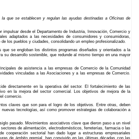
 la que se establecen y regulan las ayudas destinadas a Oficinas de
or impulsar desde el Departamento de Industria, Innovación, Comercio y
ciales adaptados a las necesidades de consumidores y consumidoras,
tivo de los pueblos y ciudades, consolidando un empleo profesionalizado.
los que se engloban los distintos programas diseñados y orientados a la
ara su desarrollo sostenible, que redunde al mismo tiempo en una mayor
principales de asistencia a las empresas de Comercio de la Comunidad
ividades vinculadas a las Asociaciones y a las empresas de Comercio.
de directamente en la operativa del sector. El fortalecimiento de las
tivo en la mejora del sector comercial. Los objetivos de mejora de la
del comercio.
tos claves que son para el logro de los objetivos. Entre otras, deben
 y nuevas tecnologías, así como promover estrategias de colaboración a
 siglo pasado. Movimientos asociativos clave que dieron paso a un nivel
sectores de alimentación, electrodomésticos, ferreterías, farmacia o las
 de cooperación sectorial han dado lugar a estructuras empresariales
uras de ámbito gremial, han convivido en las últimas décadas con las