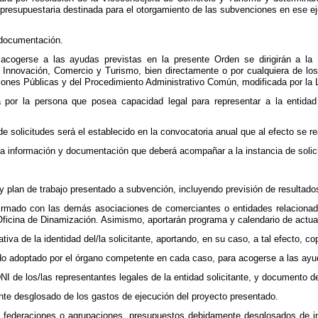
presupuestaria destinada para el otorgamiento de las subvenciones en ese ejer
y documentación.
 acogerse a las ayudas previstas en la presente Orden se dirigirán a la 
, Innovación, Comercio y Turismo, bien directamente o por cualquiera de l
ciones Públicas y del Procedimiento Administrativo Común, modificada por la 
a por la persona que posea capacidad legal para representar a la entidad s
de solicitudes será el establecido en la convocatoria anual que al efecto se 
 la información y documentación que deberá acompañar a la instancia de solici
y plan de trabajo presentado a subvención, incluyendo previsión de resultado
irmado con las demás asociaciones de comerciantes o entidades relacionadas
Oficina de Dinamización. Asimismo, aportarán programa y calendario de actua
iva de la identidad del/la solicitante, aportando, en su caso, a tal efecto, copi
rdo adoptado por el órgano competente en cada caso, para acogerse a las ayu
DNI de los/las representantes legales de la entidad solicitante, y documento
te desglosado de los gastos de ejecución del proyecto presentado.
, federaciones o agrupaciones, presupuestos debidamente desglosados de in