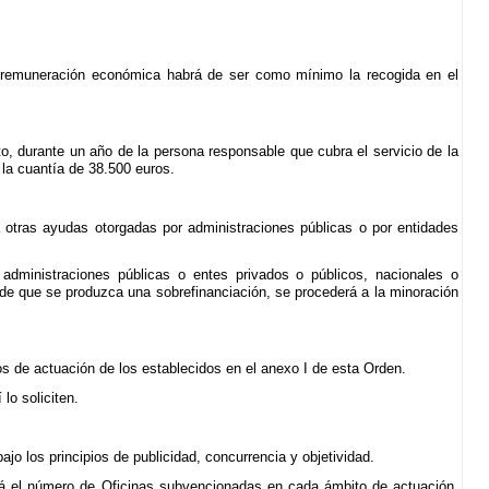
 la remuneración económica habrá de ser como mínimo la recogida en el
o, durante un año de la persona responsable que cubra el servicio de la
 la cuantía de 38.500 euros.
 otras ayudas otorgadas por administraciones públicas o por entidades
administraciones públicas o entes privados o públicos, nacionales o
to de que se produzca una sobrefinanciación, se procederá a la minoración
s de actuación de los establecidos en el anexo I de esta Orden.
lo soliciten.
jo los principios de publicidad, concurrencia y objetividad.
ará el número de Oficinas subvencionadas en cada ámbito de actuación,