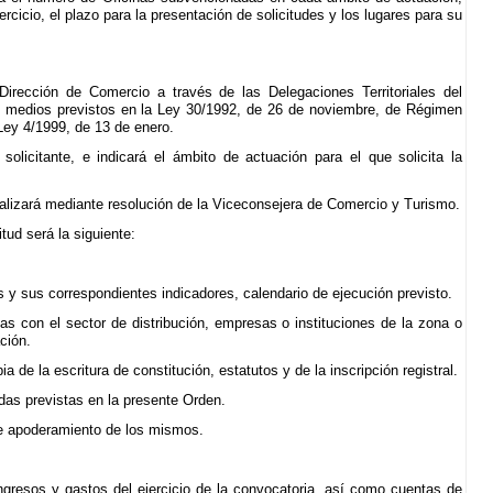
cicio, el plazo para la presentación de solicitudes y los lugares para su
Dirección de Comercio a través de las Delegaciones Territoriales del
os medios previstos en la Ley 30/1992, de 26 de noviembre, de Régimen
Ley 4/1999, de 13 de enero.
olicitante, e indicará el ámbito de actuación para el que solicita la
realizará mediante resolución de la Viceconsejera de Comercio y Turismo.
tud será la siguiente:
s y sus correspondientes indicadores, calendario de ejecución previsto.
 con el sector de distribución, empresas o instituciones de la zona o
ción.
a de la escritura de constitución, estatutos y de la inscripción registral.
das previstas en la presente Orden.
 de apoderamiento de los mismos.
gresos y gastos del ejercicio de la convocatoria, así como cuentas de