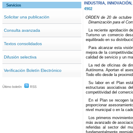
INDUSTRIA, INNOVACIÓN
Servicios
4902
Solicitar una publicación
ORDEN de 20 de octubre de
Dinamización para el Com
Consulta avanzada
La reciente aprobación d
Turismo un comercio desa
equilibrado en su distribuci
Textos consolidados
Para alcanzar esta visión
mejora de la competitivida
Difusión selectiva
calidad de servicio y un m
La red de oficinas de d
Autónoma. Aportan el ases
Verificación Boletín Electrónico
Todo ello desde la proximid
Su labor en el Plan está
Último boletín
RSS
estructuras asociativas d
competitividad del comercio
En el Plan se recogen la
proporcionar asesoramiento
nivel municipal o en la cade
Los primeros movimientos 
más avanzado de asociacioni
referidas al sector del m
fundamentalmente gremiale