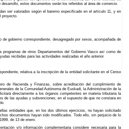
e desarrollo, estos documentos serán los referidos al área de comercio.
dan ser valorados según el baremo especificado en el artículo 11, y en
l proyecto.
ano de gobierno correspondiente, desagregado por sexos, acompañada de
go a programas de otros Departamentos del Gobierno Vasco así como de
yudas recibidas para las actividades realizadas el año anterior.
ondiente, relativa a la inscripción de la entidad solicitante en el Censo
ro de Hacienda y Finanzas, sobre acreditación del cumplimiento de
 Generales de la Comunidad Autónoma de Euskadi, la Administración de la
citará directamente a los órganos competentes en materia tributaria la
tantes de las ayudas y subvenciones; en el supuesto de que no constara en
do.
llas entidades que, en los dos últimos ejercicios, no hayan solicitado
chos documentos hayan sido modificados. Todo ello, sin perjuicio de lo
/1999, de 13 de enero.
mentación y/o información complementaria considere necesaria para la