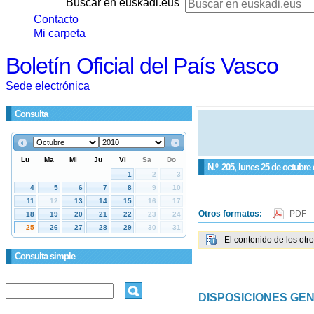
Buscar en euskadi.eus
Contacto
Mi carpeta
Boletín Oficial del País Vasco
Sede electrónica
Consulta
N.º
205
, lunes 25 de octubre
Otros formatos:
PDF
El contenido de los otr
Consulta simple
DISPOSICIONES GE