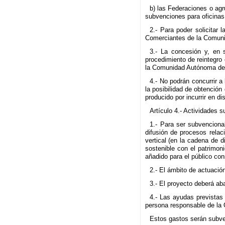
b) las Federaciones o ag
subvenciones para oficinas 
2.- Para poder solicitar
Comerciantes de la Comun
3.- La concesión y, en 
procedimiento de reintegro
la Comunidad Autónoma de 
4.- No podrán concurrir a
la posibilidad de obtención
producido por incurrir en d
Artículo 4.- Actividades 
1.- Para ser subvencionab
difusión de procesos relac
vertical (en la cadena de 
sostenible con el patrimon
añadido para el público cons
2.- El ámbito de actuació
3.- El proyecto deberá ab
4.- Las ayudas previstas 
persona responsable de la 
Estos gastos serán subve