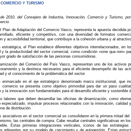
, COMERCIO Y TURISMO
 2010, del Consejero de Industria, Innovación, Comercio y Turismo, por
ercio.
el Plan de Adaptación del Comercio Vasco, representa la apuesta decidida p
rrollado, eficiente y competitivo, con una diversidad de formatos comer
ón y accesibilidad territorial, que contribuye a la cohesión urbana y al atrac
 estratégica, el Plan establece diferentes objetivos interrelacionados, en 
d y la productividad del sector comercial, como condición «sine qua non» p
ayor grado de satisfacción de las personas consumidoras.
inamización del Comercio del País Vasco, representan uno de los activos 
oramiento y la destreza necesarios para el eficiente desempeño de las act
ad y el conocimiento de la problemática del sector.
 enmarcado en el eje estratégico denominado marco institucional, que inci
el comercio se presenta como objetivo primordial para dar un paso cualita
 y la innovación son fundamentales para el desarrollo eficiente y sostenible 
s labores que deben desarrollar las oficinas de dinamización, como elemen
 especializado, impulsar procesos relacionados con la innovación, calidad
na de distribución.
asociativos en el sector comercial se consolidaron en la primera mitad del
smo, las centrales de compra. Cabe resaltar centrales significativas en los 
ueble. Estas primeras integraciones verticales, iconos de las estrategias
s referentes por su modelo de crecimiento y de autogestión. Estas estruct