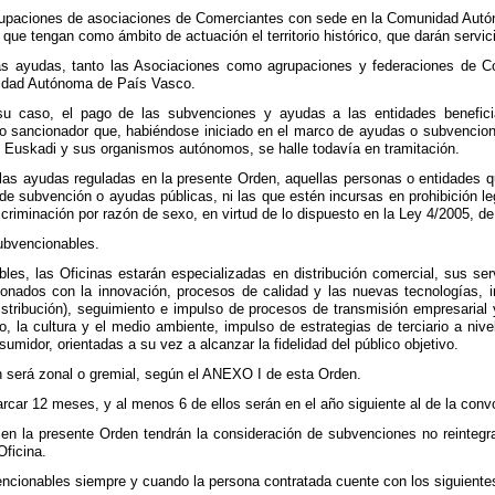
rupaciones de asociaciones de Comerciantes con sede en la Comunidad Autó
que tengan como ámbito de actuación el territorio histórico, que darán servici
 las ayudas, tanto las Asociaciones como agrupaciones y federaciones de 
idad Autónoma de País Vasco.
su caso, el pago de las subvenciones y ayudas a las entidades benefici
 o sancionador que, habiéndose iniciado en el marco de ayudas o subvencio
Euskadi y sus organismos autónomos, se halle todavía en tramitación.
 las ayudas reguladas en la presente Orden, aquellas personas o entidades 
 de subvención o ayudas públicas, ni las que estén incursas en prohibición leg
iscriminación por razón de sexo, en virtud de lo dispuesto en la Ley 4/2005, d
subvencionables.
les, las Oficinas estarán especializadas en distribución comercial, sus serv
ionados con la innovación, procesos de calidad y las nuevas tecnologías, 
distribución), seguimiento e impulso de procesos de transmisión empresarial
io, la cultura y el medio ambiente, impulso de estrategias de terciario a ni
umidor, orientadas a su vez a alcanzar la fidelidad del público objetivo.
n será zonal o gremial, según el ANEXO I de esta Orden.
arcar 12 meses, y al menos 6 de ellos serán en el año siguiente al de la conv
en la presente Orden tendrán la consideración de subvenciones no reintegra
Oficina.
ncionables siempre y cuando la persona contratada cuente con los siguientes