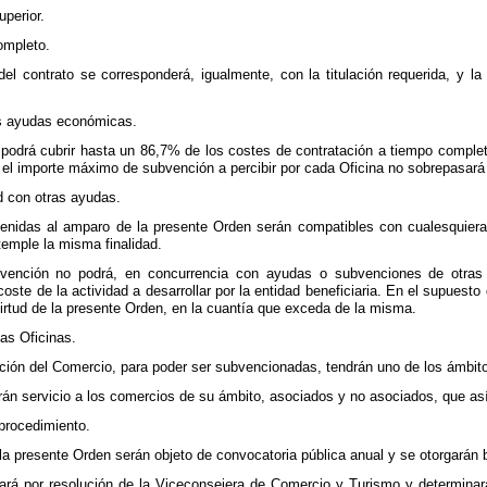
uperior.
ompleto.
 del contrato se corresponderá, igualmente, con la titulación requerida, y
las ayudas económicas.
podrá cubrir hasta un 86,7% de los costes de contratación a tiempo complet
 el importe máximo de subvención a percibir por cada Oficina no sobrepasará
ad con otras ayudas.
enidas al amparo de la presente Orden serán compatibles con cualesquiera
temple la misma finalidad.
bvención no podrá, en concurrencia con ayudas o subvenciones de otras 
 coste de la actividad a desarrollar por la entidad beneficiaria. En el supues
irtud de la presente Orden, en la cuantía que exceda de la misma.
las Oficinas.
ción del Comercio, para poder ser subvencionadas, tendrán uno de los ámbito
rán servicio a los comercios de su ámbito, asociados y no asociados, que así 
l procedimiento.
a presente Orden serán objeto de convocatoria pública anual y se otorgarán ba
zará por resolución de la Viceconsejera de Comercio y Turismo y determin