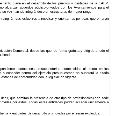
lemento clave en el desarrollo de los pueblos y ciudades de la CAPV.
omo alcanzar acuerdos público-privados con los Ayuntamientos para el
s a su vez han ido integrándose en estructuras de mayor rango.
 dirigirán sus esfuerzos a impulsar y orientar las políticas que emanan
zación Comercial, desde las que, de forma gratuita y dirigido a todo el
lificado.
spondientes dotaciones presupuestarias establecidas al efecto en los
 conceder dentro del ejercicio presupuestario no superará la citada
estarias de conformidad con la legislación vigente.
ecir, que admitan la presencia de otro tipo de profesionales) con sede
movidas por estos. Todas estas entidades podrán acceder únicamente a
diente y entidades de desarrollo promovidas por él serán excluidos.