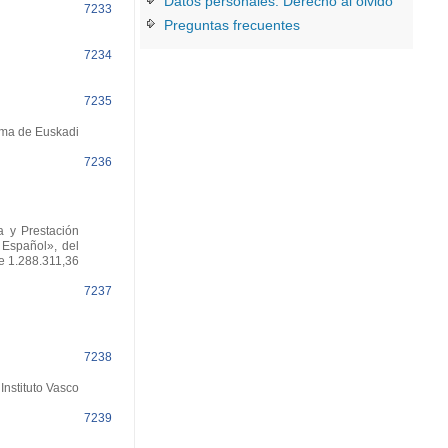
Datos personales. Derecho al olvido
7233
Preguntas frecuentes
7234
7235
oma de Euskadi
7236
 y Prestación
 Español», del
e 1.288.311,36
7237
7238
nstituto Vasco
7239