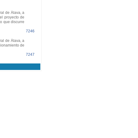
al de Álava, a
el proyecto de
mo que discurre
7246
al de Álava, a
icionamiento de
7247